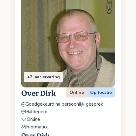
+2 jaar ervaring
Over Dirk
Online
Op locatie
Goedgekeurd na persoonlijk gesprek
Maldegem
Online
Informatica
Over Dirk