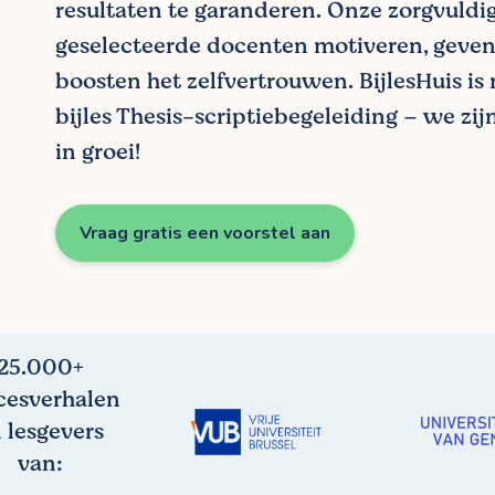
resultaten te garanderen. Onze zorgvuldi
geselecteerde docenten motiveren, geven
boosten het zelfvertrouwen. BijlesHuis is
bijles Thesis-scriptiebegeleiding – we zi
in groei!
Vraag gratis een voorstel aan
25.000+
cesverhalen
 lesgevers
van: