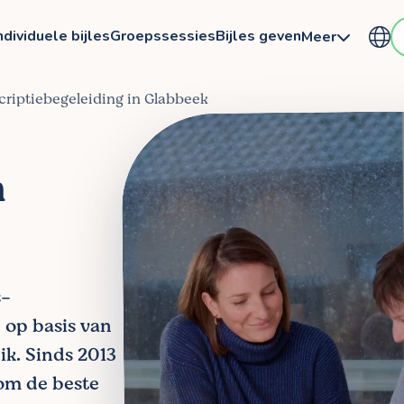
ndividuele bijles
Groepssessies
Bijles geven
Meer
scriptiebegeleiding in Glabbeek
n
s-
 op basis van
lik. Sinds 2013
om de beste