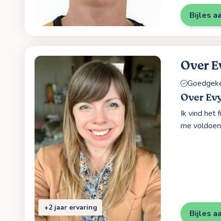
Bijles a
Over E
Goedgekeu
Over Ev
Ik vind het
me voldoeni
+2 jaar ervaring
Bijles a