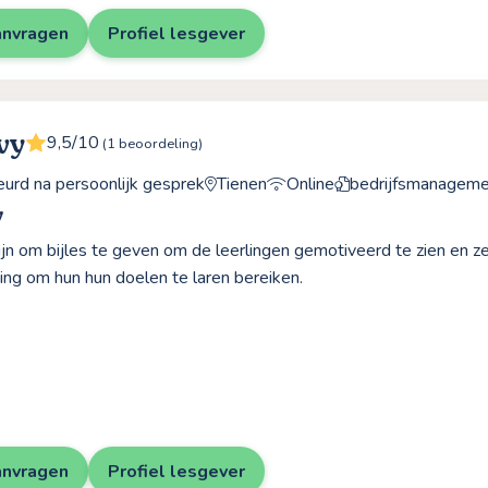
anvragen
Profiel lesgever
vy
9,5/10
(1 beoordeling)
rd na persoonlijk gesprek
Tienen
Online
bedrijfsmanageme
y
 fijn om bijles te geven om de leerlingen gemotiveerd te zien en 
ng om hun hun doelen te laren bereiken.
anvragen
Profiel lesgever