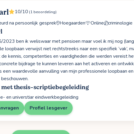
arl
10/10
(1 beoordeling)
rd na persoonlijk gesprek
Hoegaarden
Online
criminologie
l
/2023 ben ik weliswaar met pensioen maar voel ik mij nog (lang) 
le loopbaan verwijst niet rechtstreeks naar een specifiek ‘vak’, m
t de kennis, competenties en vaardigheden die werden vereist he
oncrete bijdrage te kunnen leveren aan het activeren en ontwikke
ls een waardevolle aanvulling van mijn professionele loopbaan en 
jd beschouwen.
 met thesis-scriptiebegeleiding
age- en universtiar eindwerkbegeleiding
anvragen
Profiel lesgever