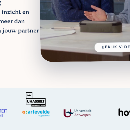
g
 inzicht en
 meer dan
jn jouw partner
BEKIJK VID