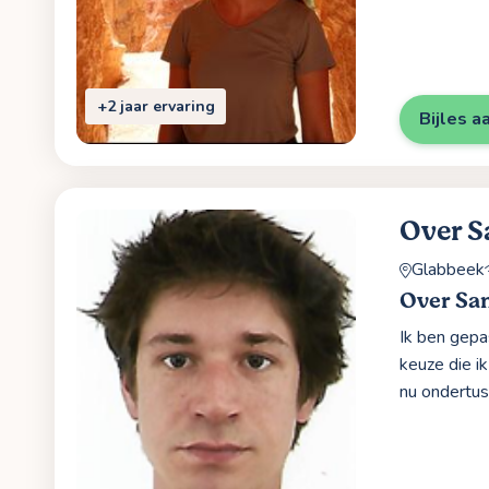
+2 jaar ervaring
Bijles a
Over 
Glabbeek
Over Sa
Ik ben gep
keuze die i
nu ondertus