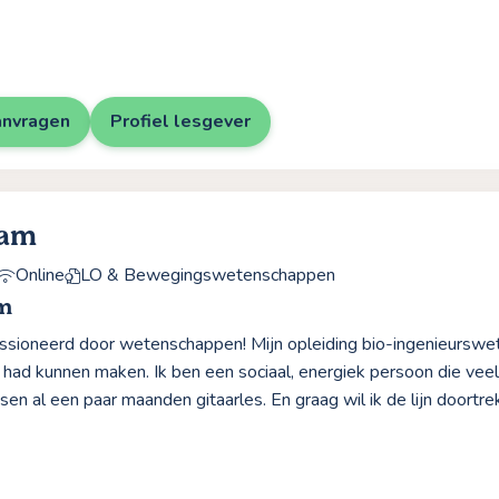
anvragen
Profiel lesgever
Sam
Online
LO & Bewegingswetenschappen
m
assioneerd door wetenschappen! Mijn opleiding bio-ingenieursw
k had kunnen maken. Ik ben een sociaal, energiek persoon die veel
sen al een paar maanden gitaarles. En graag wil ik de lijn doortr