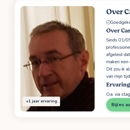
Over C
Goedgekeu
Over Car
Sinds 01/05
professione
afgeleid da
maken een c
Dit zou ik a
van mijn ti
Ervaring
O.a. via st
+1 jaar ervaring
Bijles a