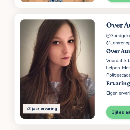
Over A
Goedgekeu
Lerarenop
Over Aur
Voordat ik b
helpen. Mom
Politieacad
Ervaring
Eigen ervar
+3 jaar ervaring
Bijles a