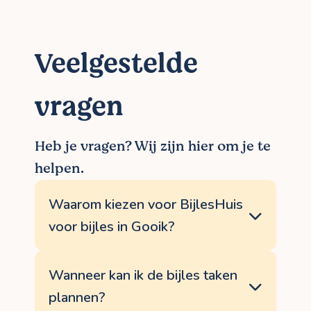
Veelgestelde
vragen
Heb je vragen? Wij zijn hier om je te
helpen.
Waarom kiezen voor BijlesHuis
voor bijles in Gooik?
<p>BijlesHuis garandeert een persoonlijke
aanpak. We zoeken een bijlesdocent taken
Wanneer kan ik de bijles taken
die jou kan helpen bij jouw specifieke
plannen?
leerdoelen. Vanaf jouw aanvraag volgen