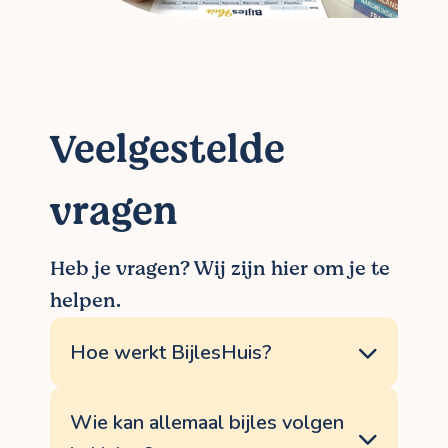
Veelgestelde
vragen
Heb je vragen? Wij zijn hier om je te
helpen.
Hoe werkt BijlesHuis?
<p>BijlesHuis speelt als het ware
&#39;matchmaker&#39; voor je bijles. We
Wie kan allemaal bijles volgen
luisteren telefonisch naar je hulpvraag,