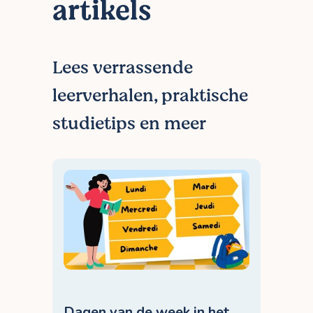
artikels
ervaring.
Lees verrassende
leerverhalen, praktische
studietips en meer
Dagen van de week in het