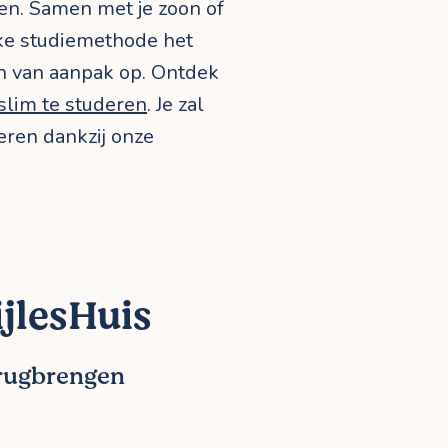
en. Samen met je zoon of
ke studiemethode het
an van aanpak op. Ontdek
slim te studeren
. Je zal
eren dankzij onze
jlesHuis
erugbrengen