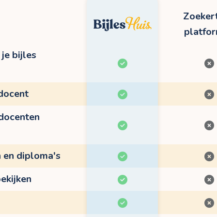
Zoekert
platfo
je bijles
 docent
 docenten
n en diploma's
ekijken