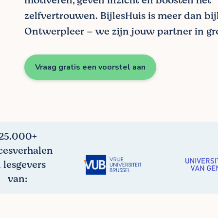
motiveren, geven inzicht en boosten het
zelfvertrouwen. BijlesHuis is meer dan bij
Ontwerpleer – we zijn jouw partner in gro
Vraag gratis een voorstel aan
25.000+
cesverhalen
 lesgevers
van: