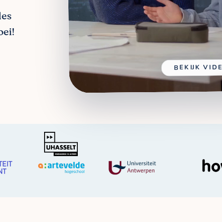
les
ei!
BEKIJK VID