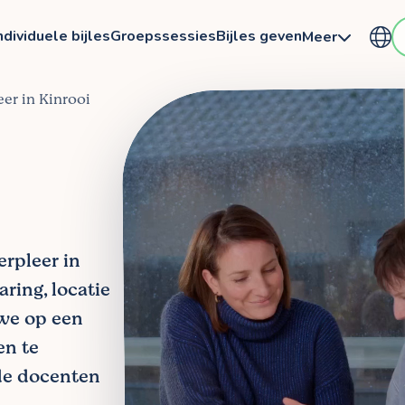
ndividuele bijles
Groepssessies
Bijles geven
Meer
eer in Kinrooi
erpleer in
aring, locatie
 we op een
en te
de docenten