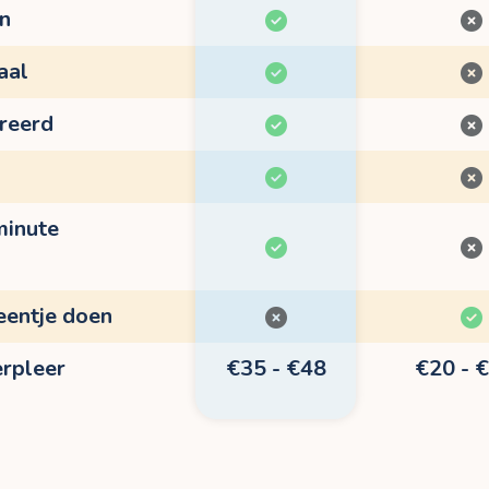
en
aal
treerd
minute
eentje doen
erpleer
€35 - €48
€20 - 