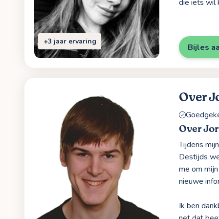
die iets wi
+3 jaar ervaring
Bijles a
Over J
Goedgekeu
Over Jo
Tijdens mij
Destijds we
me om mijn 
nieuwe info
Ik ben dank
net dat bee