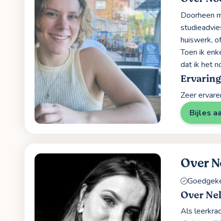
Doorheen mi
studieadvie
huiswerk, o
Toen ik enk
dat ik het 
Ervaring
Zeer ervare
Bijles a
Over N
Goedgekeu
Over Ne
Als leerkra