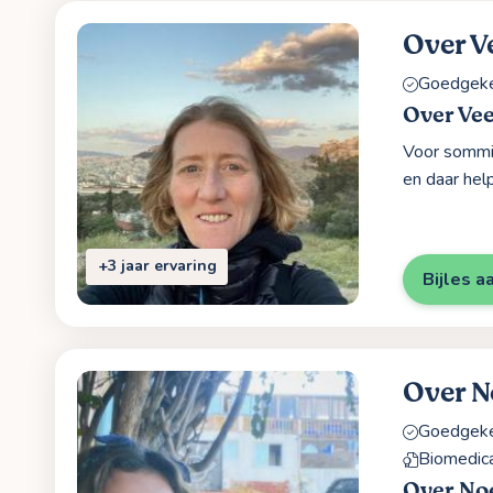
Over V
Goedgekeu
Over Vee
Voor sommig
en daar help
+3 jaar ervaring
Bijles a
Over N
Goedgekeu
Biomedic
Over No