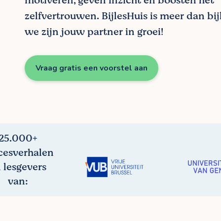
motiveren, geven inzicht en boosten het
zelfvertrouwen. BijlesHuis is meer dan bij
we zijn jouw partner in groei!
Vraag gratis een voorstel aan
25.000+
cesverhalen
 lesgevers
van: