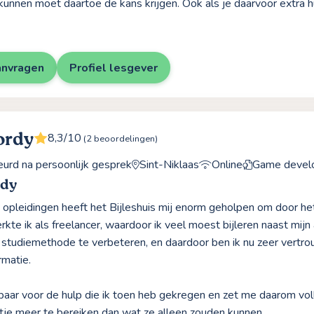
l kunnen moet daartoe de kans krijgen. Ook als je daarvoor extra h
anvragen
Profiel lesgever
ordy
8,3/10
(2 beoordelingen)
rd na persoonlijk gesprek
Sint-Niklaas
Online
Game devel
rdy
n opleidingen heeft het Bijleshuis mij enorm geholpen om door h
rkte ik als freelancer, waardoor ik veel moest bijleren naast mijn
studiemethode te verbeteren, en daardoor ben ik nu zeer vertro
rmatie.
baar voor de hulp die ik toen heb gekregen en zet me daarom vol
tje meer te bereiken dan wat ze alleen zouden kunnen.