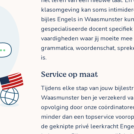
het leren van een nieuwe taal. En
klasomgeving kan soms intimidere
bijles Engels in Waasmunster kunn
gespecialiseerde docent specifie
vaardigheden waar jij moeite mee 
grammatica, woordenschat, spreken
is.
Service op maat
Tijdens elke stap van jouw bijlestr
Waasmunster ben je verzekerd va
opvolging door onze coördinatoren.
minder dan een topservice voorop
de geknipte privé leerkracht Enge