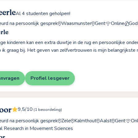
eerle
Al 4 studenten geholpen!
rd na persoonlijk gesprek
Waasmunster
Gent
Online
God
rle
e kinderen kan een extra duwtje in de rug en persoonlijke onder
 ik graag bij. Het geven van zelfvertrouwen is mijn belangrijkste 
anvragen
Profiel lesgever
oor
9,5/10
(1 beoordeling)
rd na persoonlijk gesprek
Zele
Kalmthout
Aalst
Gent
Onl
al Research in Movement Sciences
or