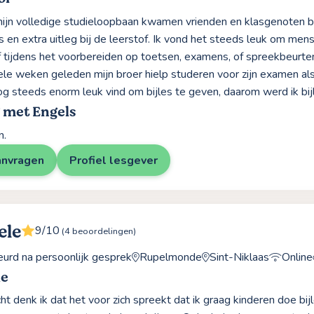
jn volledige studieloopbaan kwamen vrienden en klasgenoten bij
s en extra uitleg bij de leerstof. Ik vond het steeds leuk om mens
f tijdens het voorbereiden op toetsen, examens, of spreekbeurte
ele weken geleden mijn broer hielp studeren voor zijn examen a
nog steeds enorm leuk vind om bijles te geven, daarom werd ik bijl
 met Engels
n.
anvragen
Profiel lesgever
ele
9/10
(4 beoordelingen)
rd na persoonlijk gesprek
Rupelmonde
Sint-Niklaas
Online
le
cht denk ik dat het voor zich spreekt dat ik graag kinderen doe bi