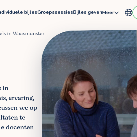
ndividuele bijles
Groepssessies
Bijles geven
Meer
gels in Waasmunster
s in
s, ervaring,
ocussen we op
ltaten te
de docenten