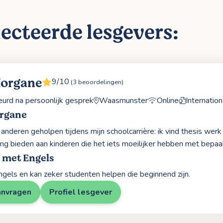
ecteerde lesgevers:
Morgane
9/10
(3 beoordelingen)
rd na persoonlijk gesprek
Waasmunster
Online
Internatio
rgane
d anderen geholpen tijdens mijn schoolcarrière: ik vind thesis wer
ng bieden aan kinderen die het iets moeilijker hebben met bepaa
 met Engels
ngels en kan zeker studenten helpen die beginnend zijn.
anvragen
Profiel lesgever