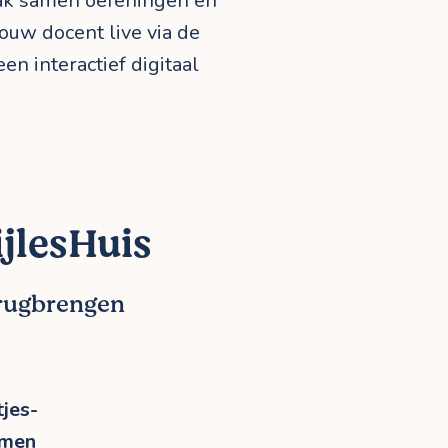
aak samen oefeningen en
jouw docent live via de
en interactief digitaal
jlesHuis
erugbrengen
jes-
rmen