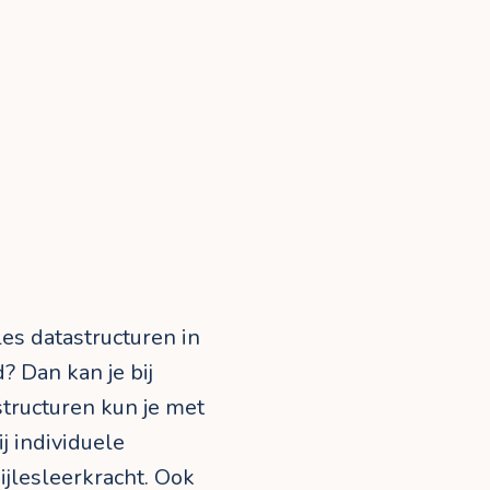
les datastructuren in
? Dan kan je bij
astructuren kun je met
j individuele
jlesleerkracht. Ook