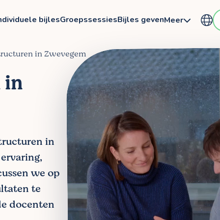
ndividuele bijles
Groepssessies
Bijles geven
Meer
structuren in Zwevegem
 in
tructuren in
ervaring,
ocussen we op
ltaten te
de docenten