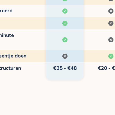
treerd
minute
eentje doen
tructuren
€35 - €48
€20 - 