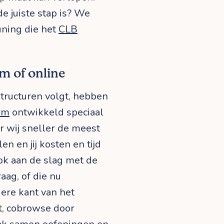
de juiste stap is? We
uning die het
CLB
m of online
structuren volgt, hebben
orm
ontwikkeld speciaal
r wij sneller de meest
n en jij kosten en tijd
ok aan de slag met de
aag, of die nu
ere kant van het
t, cobrowse door