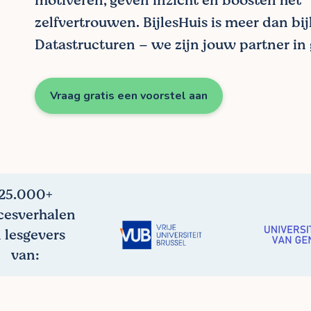
motiveren, geven inzicht en boosten het
zelfvertrouwen. BijlesHuis is meer dan bij
Datastructuren – we zijn jouw partner in 
Vraag gratis een voorstel aan
25.000+
cesverhalen
 lesgevers
van: