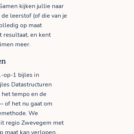
Samen kijken jullie naar
e leerstof (of die van je
volledig op maat
t resultaat, en kent
eimen meer.
en
 1-op-1 bijles in
les Datastructuren
, het tempo en de
— of het nu gaat om
diemethode. We
uit regio Zwevegem met
 op maat kan verlopen.