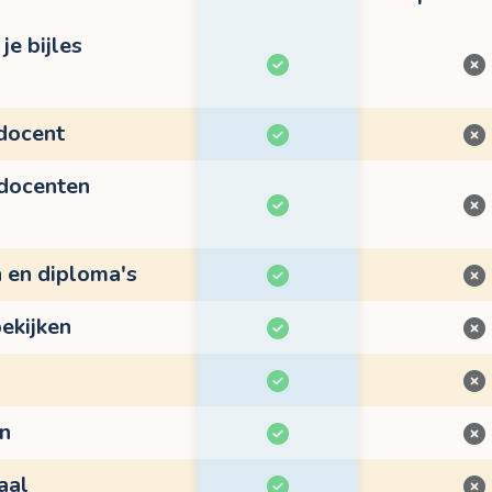
je bijles
 docent
 docenten
n en diploma's
ekijken
en
aal