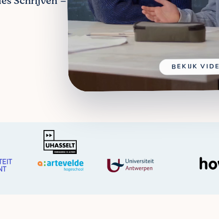
les Schrijven –
BEKIJK VID