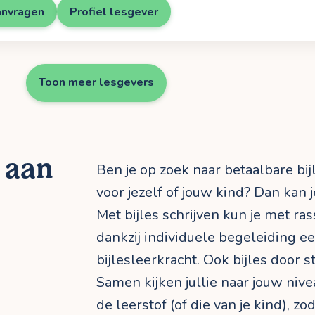
anvragen
Profiel lesgever
Toon meer lesgevers
n aan
Ben je op zoek naar betaalbare bij
voor jezelf of jouw kind? Dan kan je
Met bijles schrijven kun je met r
dankzij individuele begeleiding 
bijlesleerkracht. Ook bijles door s
Samen kijken jullie naar jouw niv
de leerstof (of die van je kind), zo