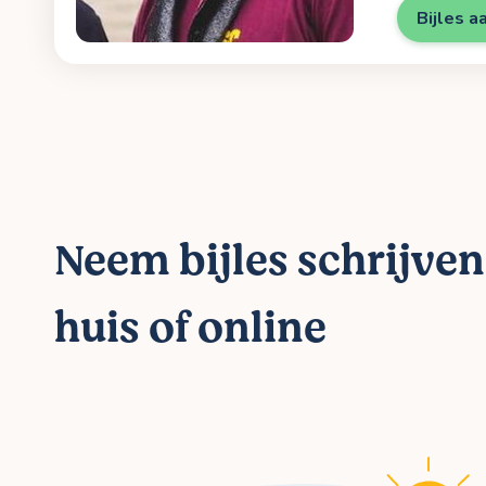
Bijles a
Neem bijles schrijve
huis of online