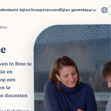
ndividuele bijles
Groepssessies
Bijles geven
Meer
 Bree
ee
ven in Bree te
tie en
 op een
en te
de docenten