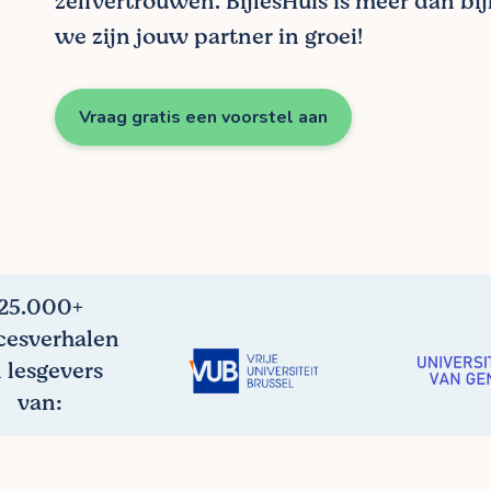
zelfvertrouwen. BijlesHuis is meer dan bij
we zijn jouw partner in groei!
Vraag gratis een voorstel aan
25.000+
cesverhalen
 lesgevers
van: