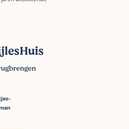
jlesHuis
erugbrengen
jes-
rmen