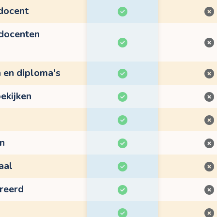
 docent
 docenten
n en diploma's
ekijken
en
aal
treerd