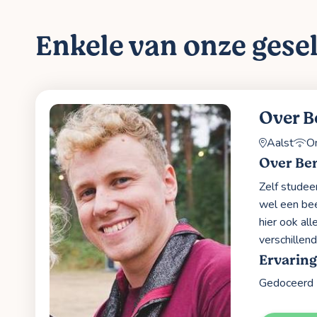
Enkele van onze gesel
Over B
Aalst
On
Over Be
Zelf studee
wel een bee
hier ook al
verschillen
Ervaring
Gedoceerd