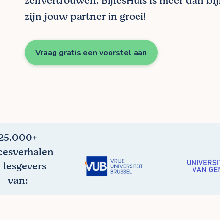
zelfvertrouwen. BijlesHuis is meer dan bij
zijn jouw partner in groei!
Vraag gratis een voorstel aan
25.000+
cesverhalen
 lesgevers
van: