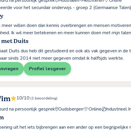
rd na persoonlijk gesprek
Houthalen-Helchteren
Online
erde voor het secundair onderwijs - groep 2 (Germaanse Talen
y
k meer willen doen dan kennis overbrengen en mensen motivere
heid. Ik wil meer betekenen en meer kunnen doen met mijn talen
 met Duits
ntiaat Duits dus heb dit gestudeerd en ook als vak gegeven in de
maar sinds 2014 niet meer gegeven omdat ik halftijds werkte.
anvragen
Profiel lesgever
Wim
10/10
(1 beoordeling)
rd na persoonlijk gesprek
Oudsbergen
Online
Industrieel I
im
oening uit het iets bijbrengen aan een ander op een begrijpelijke 