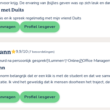
ervoor krijg. De ervaring van (bij)les geven was op zich leuk en d
 met Duits
s en ik spreek regelmatig met mijn vriend Duits
anvragen
Profiel lesgever
Hann
9,9/10
(7 beoordelingen)
rd na persoonlijk gesprek
Lummen
Online
Office Managem
nn
 enorm belangrijk dat er een klik is met de student en dat we sa
atie. Ik vind het geweldig dat ik mensen doorheen het traject, da
anvragen
Profiel lesgever