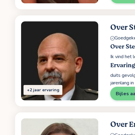
Over S
Goedgekeu
Over St
Ik vind het 
Ervaring
duits gevol
jarenlang i
+2 jaar ervaring
Bijles a
Over 