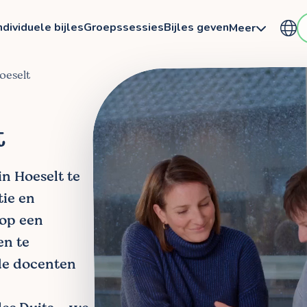
ndividuele bijles
Groepssessies
Bijles geven
Meer
Hoeselt
t
in Hoeselt te
tie en
 op een
en te
de docenten