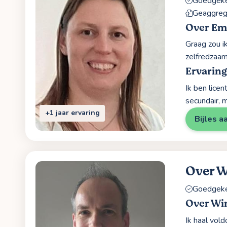
Goedgekeu
Geaggrege
Over Em
Graag zou i
zelfredzaam
Ervaring
Ik ben lice
secundair, 
+1 jaar ervaring
Bijles a
Over 
Goedgekeu
Over W
Ik haal vold