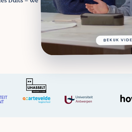
les Duits – we
BEKIJK VID