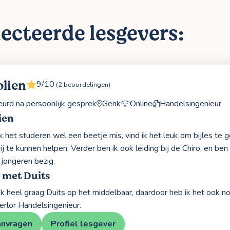
ecteerde lesgevers:
olien
9/10
(2 beoordelingen)
rd na persoonlijk gesprek
Genk
Online
Handelsingenieur
ien
k het studeren wel een beetje mis, vind ik het leuk om bijles te 
ij te kunnen helpen. Verder ben ik ook leiding bij de Chiro, en be
 jongeren bezig.
 met Duits
 ik heel graag Duits op het middelbaar, daardoor heb ik het ook 
herlor Handelsingenieur.
anvragen
Profiel lesgever