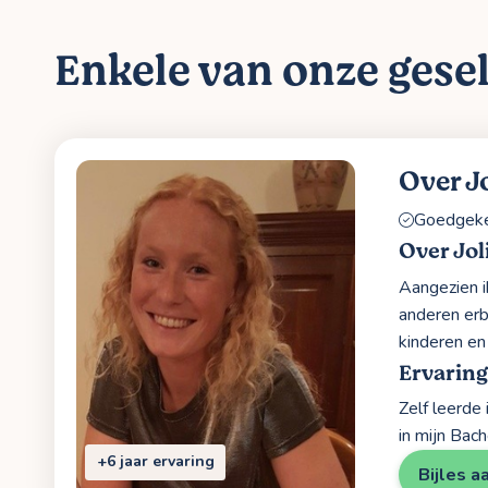
Enkele van onze gesel
Over J
Goedgekeu
Over Jol
Aangezien i
anderen erb
kinderen en
Ervaring
Zelf leerde
in mijn Bac
+6 jaar ervaring
Bijles a