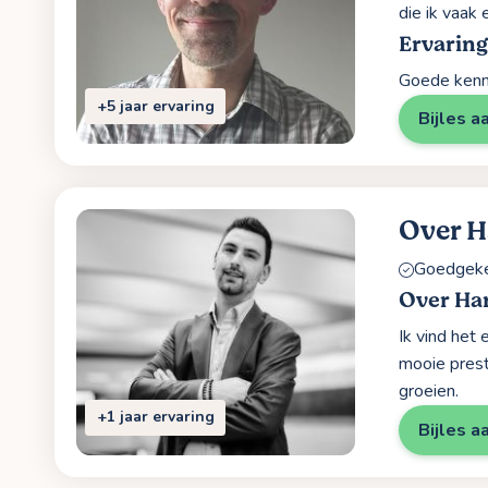
die ik vaak 
Ervaring
Goede kenni
+5 jaar ervaring
Bijles a
Over 
Goedgekeu
Over Ha
Ik vind het
mooie prest
groeien.
+1 jaar ervaring
Bijles a