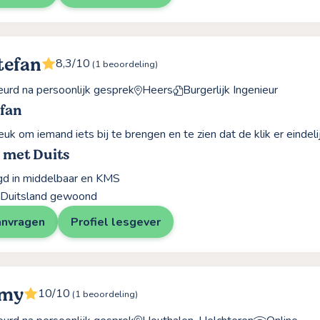
tefan
8,3/10
(1 beoordeling)
rd na persoonlijk gesprek
Heers
Burgerlijk Ingenieur
efan
leuk om iemand iets bij te brengen en te zien dat de klik er eindeli
 met Duits
gd in middelbaar en KMS
n Duitsland gewoond
anvragen
Profiel lesgever
Emy
10/10
(1 beoordeling)