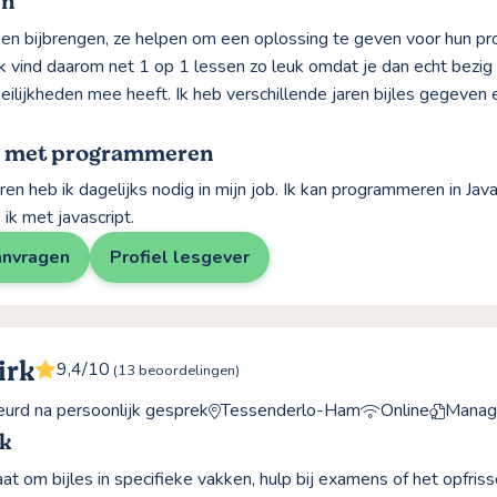
jn
n bijbrengen, ze helpen om een oplossing te geven voor hun prob
k vind daarom net 1 op 1 lessen zo leuk omdat je dan echt bezig 
ilijkheden mee heeft. Ik heb verschillende jaren bijles gegeven en
g met programmeren
n heb ik dagelijks nodig in mijn job. Ik kan programmeren in Java
 ik met javascript.
anvragen
Profiel lesgever
irk
9,4/10
(13 beoordelingen)
rd na persoonlijk gesprek
Tessenderlo-Ham
Online
Manag
rk
at om bijles in specifieke vakken, hulp bij examens of het opfriss