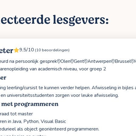
ecteerde lesgevers:
eter
9,5/10
(10 beoordelingen)
rd na persoonlijk gesprek
Olen
Gent
Antwerpen
Brussel
lerarenopleiding van academisch niveau, voor groep 2
ter
g leerling/cursist te kunnen verder helpen. Afwisseling in bijles 
en universiteitsstudenten zorgen voor leuke afwisseling.
g met programmeren
raad tot master
n in Java, Python, Visual Basic
durieel als object georiënteerd programmeren.