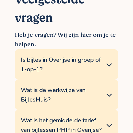
vragen
Heb je vragen? Wij zijn hier om je te
helpen.
Is bijles in Overijse in groep of
1-op-1?
BijlesHuis biedt enkel individuele bijles
aan, zodat je kind samen met de docent uit
Wat is de werkwijze van
Overijse op zijn of haar persoonlijke
BijlesHuis?
leerdoelen kan focussen. Dankzij een 1-
op-1 aanpak kan je al je vragen kwijt aan
BijlesHuis werkt altijd op dezelfde manier:
je docent PHP en werk je aan jouw
via de website dien je vrijblijvend een
Wat is het gemiddelde tarief
knelpunten. Indien je graag bijles volgt met
aanvraag in voor bijles PHP, wij bellen jou
een klasgenootje, kunnen jullie natuurlijk
van bijlessen PHP in Overijse?
telefonisch op om je hulpvraag te