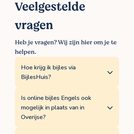
Veelgestelde
vragen
Heb je vragen? Wij zijn hier om je te
helpen.
Hoe krijg ik bijles via
BijlesHuis?
De meeste bijlessen Engels worden
opgestart via een vast proces. Je dient via
Is online bijles Engels ook
de website een aanvraag in voor bijles
mogelijk in plaats van in
aan huis in Overijse of online. Daarna
nemen wij contact op om de hulpvraag in
Overijse?
kaart te brengen en de meest geschikte
docent Engels te selecteren. Als je met
Natuurlijk, beide opties zijn mogelijk om