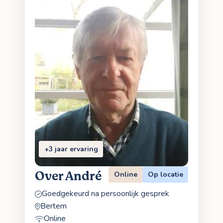
+3 jaar ervaring
Over André
Online
Op locatie
Goedgekeurd na persoonlijk gesprek
Bertem
Online