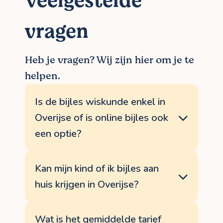
Veelgestelde
vragen
Heb je vragen? Wij zijn hier om je te
helpen.
Is de bijles wiskunde enkel in
Overijse of is online bijles ook
een optie?
BijlesHuis biedt bijles aan, zowel aan huis
in Overijse als online, via een speciaal
Kan mijn kind of ik bijles aan
privéplatform. Daar kan je de bijles
huis krijgen in Overijse?
wiskunde opnemen, oefeningen maken, je
scherm delen en veel meer. Alle
Uiteraard. Het leeuwendeel van onze
aantekeningen en documenten die jullie
bijlessen gaat zelfs door aan huis. Als je
Wat is het gemiddelde tarief
aanmaken, blijven bewaard tot de