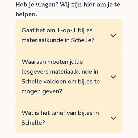
Heb je vragen? Wij zijn hier om je te
helpen.
Gaat het om 1-op-1 bijles
materiaalkunde in Schelle?
Een persoonlijke aanpak staat bij
BijlesHuis voorop, om zo de mooiste
Waaraan moeten jullie
resultaten te boeken. Met 1-op-1 bijles
lesgevers materiaalkunde in
materiaalkunde kan er veel meer aandacht
worden besteed aan de individuele
Schelle voldoen om bijles te
knelpunten dan bij bijles in groep in
mogen geven?
Iedereen kan bijles volgen in Schelle!
Omdat elke persoon en diens
BijlesHuis screent alle bijlesdocenten
pedagogische noden uniek zijn, is elke
tijdens een persoonlijk interview op basis
Wat is het tarief van bijles in
bijles materiaalkunde dat ook.
van diploma (of recentste puntenlijst
Schelle?
indien hij/zij nog unversiteitsstudent is),
lesaanpak, didactische ervaring,
Voor bijles materiaalkunde in Schelle
pedagogische en communicatieve