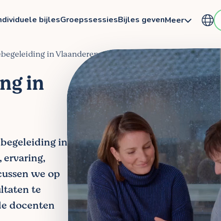
ndividuele bijles
Groepssessies
Bijles geven
Meer
iebegeleiding in Vlaanderen
ng in
ebegeleiding in
 ervaring,
ocussen we op
ltaten te
de docenten