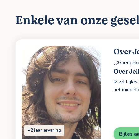
Enkele van onze gesel
Over Je
Goedgekeu
Over Jel
Ik wil bijl
het middelb
+2 jaar ervaring
Bijles a