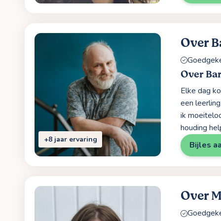
Over B
Goedgekeu
Over Bar
Elke dag kom
een leerling
ik moeitelo
houding hel
+8 jaar ervaring
Bijles a
Over 
Goedgekeu