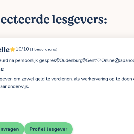
ecteerde lesgevers:
lle
10/10
(1 beoordeling)
rd na persoonlijk gesprek
Oudenburg
Gent
Online
Japano
le
es geven om zowel geld te verdienen, als werkervaring op te doen
aar onderwijs.
anvragen
Profiel lesgever