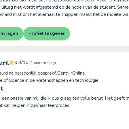
fantastisch als ik zie dat het bij studenten ineens "klikt". Statistiek
e uitleg niet wordt afgestemd op de noden van de student. Sam
iemand mist om het allemaal te snappen maakt het de moeite waa
anvragen
Profiel lesgever
ert
9,3/10
(1 beoordeling)
rd na persoonlijk gesprek
Gent
Online
e of Science in de wetenschappen en technologie
t
 een passie van mij, die ik dus graag ten volle benut. Het geeft
t kan helpen in zijn/haar leerproces.