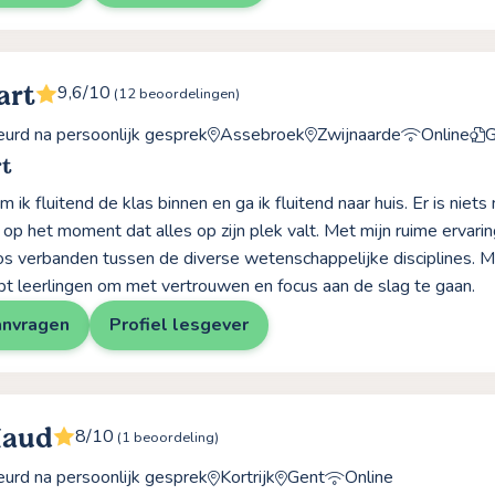
art
9,6/10
(12 beoordelingen)
rd na persoonlijk gesprek
Assebroek
Zwijnaarde
Online
G
t
 ik fluitend de klas binnen en ga ik fluitend naar huis. Er is niet
 op het moment dat alles op zijn plek valt. Met mijn ruime ervarin
os verbanden tussen de diverse wetenschappelijke disciplines. Mi
pt leerlingen om met vertrouwen en focus aan de slag te gaan.
anvragen
Profiel lesgever
Maud
8/10
(1 beoordeling)
rd na persoonlijk gesprek
Kortrijk
Gent
Online