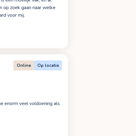
 is een moeilijk vak, en al
en op zoek gaan naar welke
rd voor mij.
Online
Op locatie
 me enorm veel voldoening als