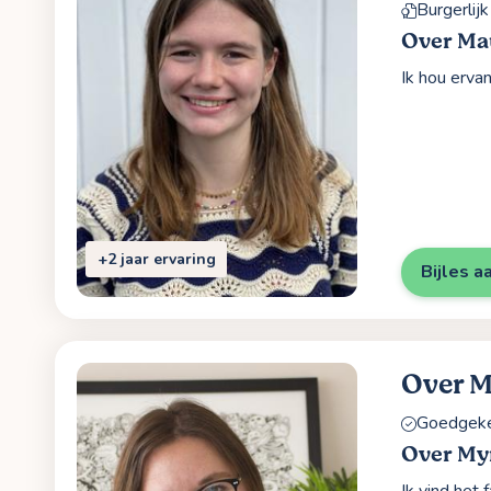
Burgerlijk
Over M
Ik hou ervan
+2 jaar ervaring
Bijles a
Over 
Goedgekeu
Over My