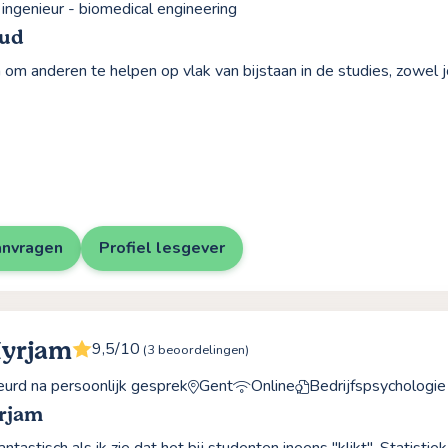
 ingenieur - biomedical engineering
aud
 om anderen te helpen op vlak van bijstaan in de studies, zowel j
anvragen
Profiel lesgever
Myrjam
9,5/10
(3 beoordelingen)
rd na persoonlijk gesprek
Gent
Online
Bedrijfspsychologie
rjam