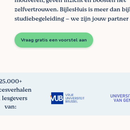
motiveren, geven inzicht en boosten het
zelfvertrouwen. BijlesHuis is meer dan bij
studiebegeleiding – we zijn jouw partner 
Vraag gratis een voorstel aan
25.000+
cesverhalen
 lesgevers
van: