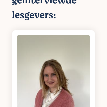
geïnterviewde
lesgevers: