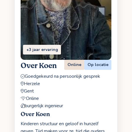
+3 jaar ervaring
Over Koen
Online
Op locatie
Goedgekeurd na persoonlijk gesprek
Herzele
Gent
Online
burgerlijk ingenieur
Over Koen
Kinderen structuur en geloof in hunzelf
geven. Tijd maken voor ze, tijd die ouders