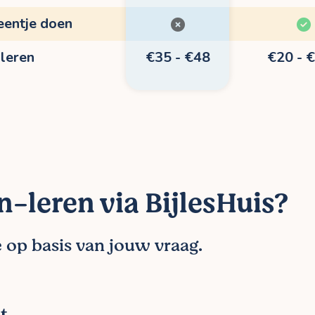
eentje doen
-leren
€35 - €48
€20 - 
n-leren via BijlesHuis?
e op basis van jouw vraag.
kt