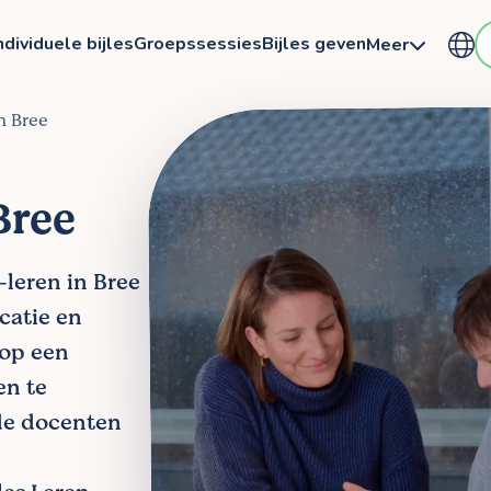
ndividuele bijles
Groepssessies
Bijles geven
Meer
in Bree
Bree
-leren in Bree
ocatie en
 op een
en te
de docenten