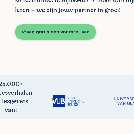
zelfvertrouwen. BijlesHuis is meer dan bij
leren – we zijn jouw partner in groei!
Vraag gratis een voorstel aan
25.000+
cesverhalen
 lesgevers
van: