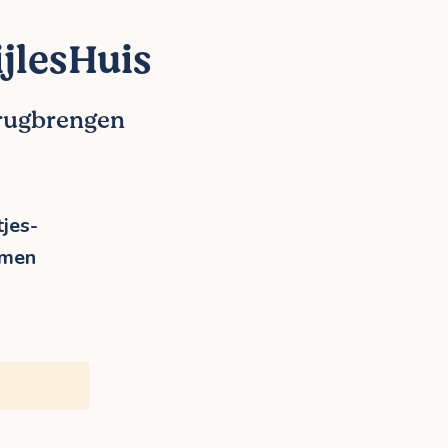
jlesHuis
erugbrengen
jes-
rmen