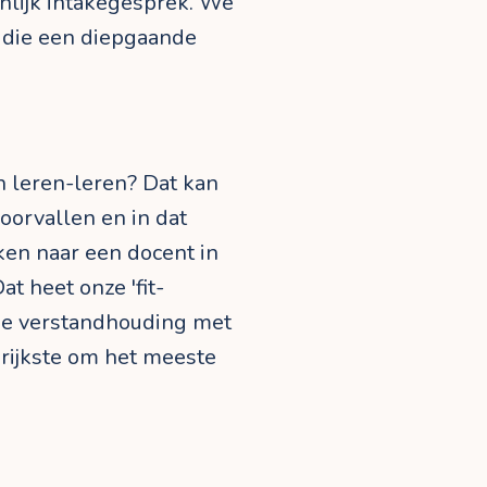
nlijk intakegesprek. We
h die een diepgaande
ch leren-leren? Dat kan
oorvallen en in dat
eken naar een docent in
t heet onze 'fit-
ede verstandhouding met
grijkste om het meeste