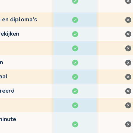
n en diploma's
ekijken
en
aal
treerd
minute