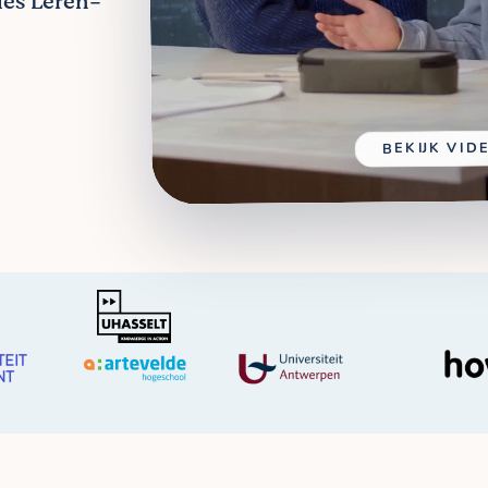
les Leren-
BEKIJK VID