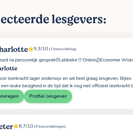
ecteerde lesgevers:
harlotte
9,3/10
(1 beoordeling)
rd na persoonlijk gesprek
Lebbeke
Online
Economie Wisk
rlotte
oor leerkracht lager onderwijs en wil heel graag lesgeven. Bijles g
een leuke bezigheid in de tijd dat ik nog niet officieel leerkracht 
anvragen
Profiel lesgever
eter
8,7/10
(4 beoordelingen)