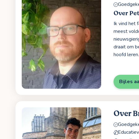
Goedgekeu
Over Pe
Ik vind het
meest voldo
nieuwsgieri
draait om be
hoofd leren.
Bijles a
Over B
Goedgekeu
Educatiev