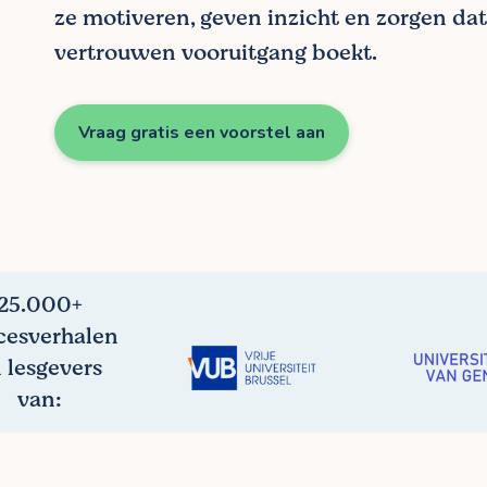
ze motiveren, geven inzicht en zorgen dat 
vertrouwen vooruitgang boekt.
Vraag gratis een voorstel aan
25.000+
cesverhalen
 lesgevers
van: