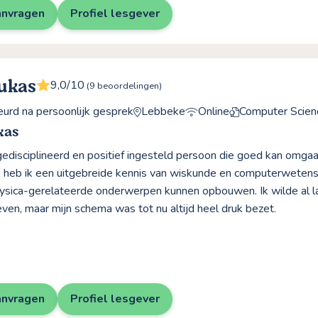
anvragen
Profiel lesgever
ukas
9,0/10
(9 beoordelingen)
rd na persoonlijk gesprek
Lebbeke
Online
Computer Scien
kas
gedisciplineerd en positief ingesteld persoon die goed kan omga
s heb ik een uitgebreide kennis van wiskunde en computerwetens
fysica-gerelateerde onderwerpen kunnen opbouwen. Ik wilde al l
ven, maar mijn schema was tot nu altijd heel druk bezet.
anvragen
Profiel lesgever