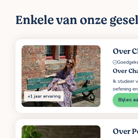
Enkele van onze gesel
Over C
Goedgekeu
Over Cha
Ik studeer v
oefening en 
+1 jaar ervaring
Bijles a
Over P