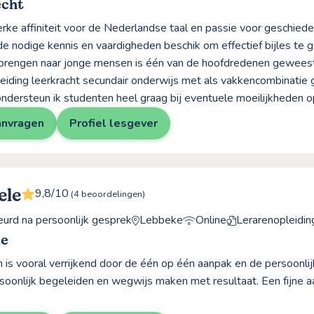
echt
rke affiniteit voor de Nederlandse taal en passie voor geschieden
 de nodige kennis en vaardigheden beschik om effectief bijles te 
rbrengen naar jonge mensen is één van de hoofdredenen gewee
leiding leerkracht secundair onderwijs met als vakkencombinatie
ndersteun ik studenten heel graag bij eventuele moeilijkheden o
anvragen
Profiel lesgever
ele
9,8/10
(4 beoordelingen)
rd na persoonlijk gesprek
Lebbeke
Online
Lerarenopleidin
le
n is vooral verrijkend door de één op één aanpak en de persoonli
soonlijk begeleiden en wegwijs maken met resultaat. Een fijne aa