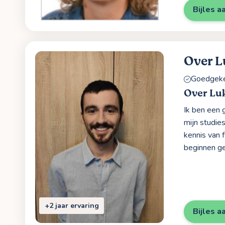
Bijles a
Over L
Goedgekeu
Over Lu
Ik ben een 
mijn studie
kennis van 
beginnen ge
+2 jaar ervaring
Bijles a