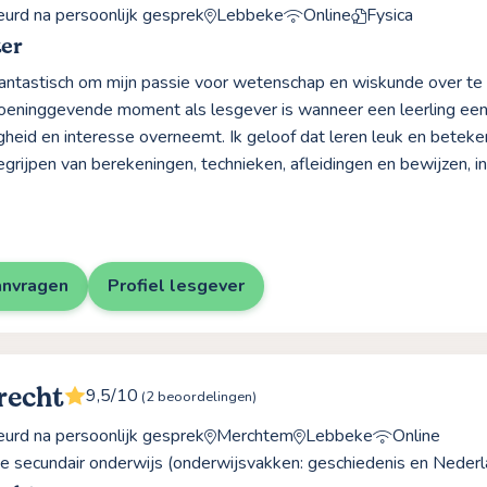
rd na persoonlijk gesprek
Lebbeke
Online
Fysica
ter
 fantastisch om mijn passie voor wetenschap en wiskunde over te
eninggevende moment als lesgever is wanneer een leerling een 
gheid en interesse overneemt. Ik geloof dat leren leuk en beteke
grijpen van berekeningen, technieken, afleidingen en bewijzen, in
anvragen
Profiel lesgever
recht
9,5/10
(2 beoordelingen)
rd na persoonlijk gesprek
Merchtem
Lebbeke
Online
e secundair onderwijs (onderwijsvakken: geschiedenis en Nederl