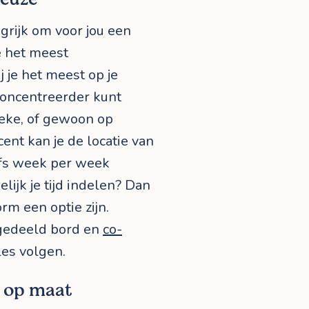
grijk om voor jou een
e het meest
j je het meest op je
concentreerder kunt
beke, of gewoon op
ent kan je de locatie van
elfs week per week
elijk je tijd indelen? Dan
orm een optie zijn.
f gedeeld bord en
co-
les volgen.
k op maat