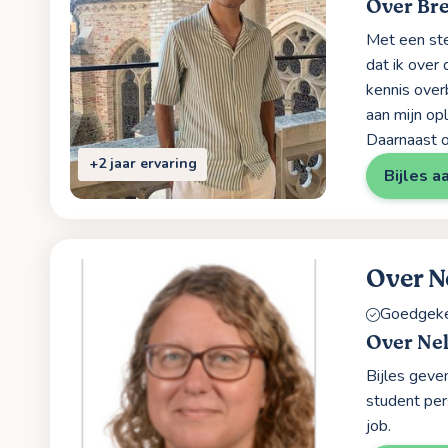
Over Br
Met een ste
dat ik over
kennis ove
aan mijn op
Daarnaast o
+2 jaar ervaring
Bijles a
Over N
Goedgekeu
Over Ne
Bijles geve
student per
job.