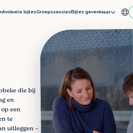
ndividuele bijles
Groepssessies
Bijles geven
Meer
bbeke die bij
ing en
n op een
en te
n uitleggen –