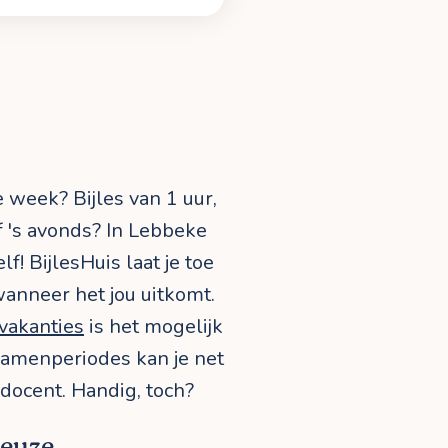
e week? Bijles van 1 uur,
f 's avonds? In Lebbeke
lf! BijlesHuis laat je toe
wanneer het jou uitkomt.
vakanties
is het mogelijk
examenperiodes kan je net
 docent. Handig, toch?
keuze