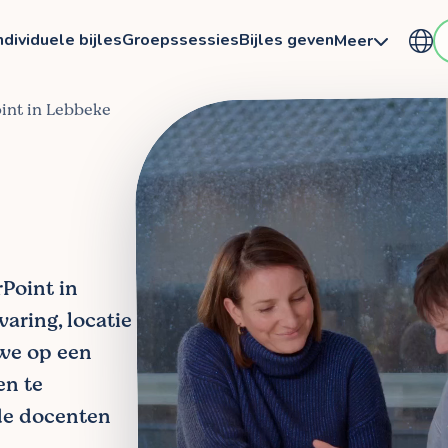
ndividuele bijles
Groepssessies
Bijles geven
Meer
int in Lebbeke
rPoint in
aring, locatie
 we op een
en te
de docenten