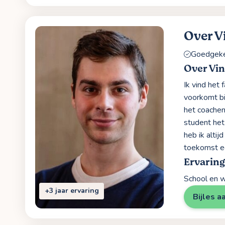
Over V
Goedgekeu
Over Vi
Ik vind het
voorkomt bi
het coachen
student het
heb ik altij
toekomst ee
Ervarin
School en w
+3 jaar ervaring
Bijles a