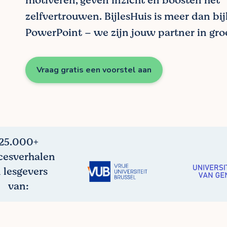
motiveren, geven inzicht en boosten het
zelfvertrouwen. BijlesHuis is meer dan bij
PowerPoint – we zijn jouw partner in groe
Vraag gratis een voorstel aan
25.000+
cesverhalen
 lesgevers
van: