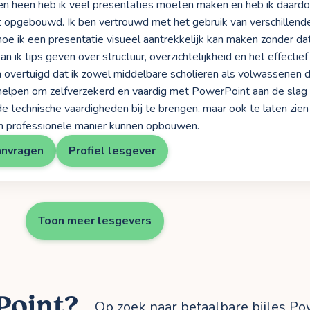
en heen heb ik veel presentaties moeten maken en heb ik daard
opgebouwd. Ik ben vertrouwd met het gebruik van verschillende
hoe ik een presentatie visueel aantrekkelijk kan maken zonder dat
n ik tips geven over structuur, overzichtelijkheid en het effectie
n overtuigd dat ik zowel middelbare scholieren als volwassenen 
helpen om zelfverzekerd en vaardig met PowerPoint aan de slag t
 de technische vaardigheden bij te brengen, maar ook te laten zie
en professionele manier kunnen opbouwen.
anvragen
Profiel lesgever
Toon meer lesgevers
Point?
Op zoek naar betaalbare bijles Po