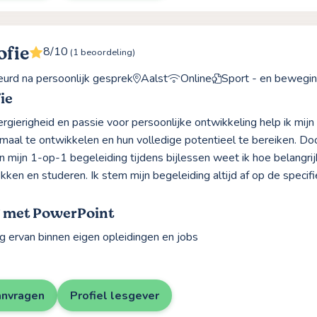
ofie
8/10
(1 beoordeling)
rd na persoonlijk gesprek
Aalst
Online
Sport - en beweg
ie
ergierigheid en passie voor persoonlijke ontwikkeling help ik mij
imaal te ontwikkelen en hun volledige potentieel te bereiken. Doo
 mijn 1-op-1 begeleiding tijdens bijlessen weet ik hoe belangrijk
ekken en studeren. Ik stem mijn begeleiding altijd af op de speci
g met PowerPoint
g ervan binnen eigen opleidingen en jobs
anvragen
Profiel lesgever