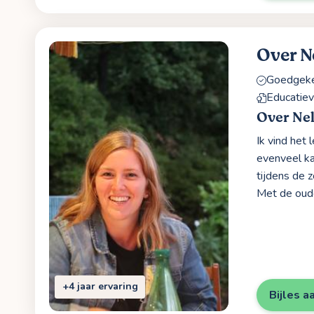
Over N
Goedgekeu
Educatie
Over Ne
Ik vind het 
evenveel ka
tijdens de 
Met de oude
+4 jaar ervaring
Bijles a