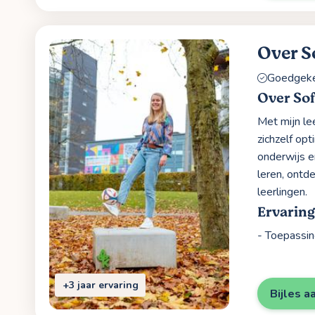
Over S
Goedgekeu
Over Sof
Met mijn le
zichzelf opt
onderwijs en
leren, ontd
leerlingen.
Ervarin
- Toepassin
+3 jaar ervaring
Bijles a