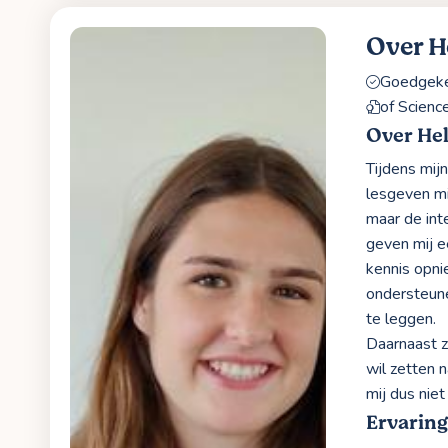
Over H
Goedgekeu
of Scienc
Over He
Tijdens mij
lesgeven mi
maar de int
geven mij e
kennis opni
ondersteune
te leggen.
Daarnaast z
wil zetten 
mij dus niet
Ervarin