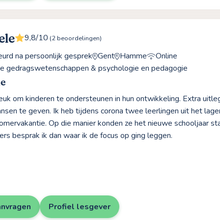
ele
9,8/10
(2 beoordelingen)
rd na persoonlijk gesprek
Gent
Hamme
Online
ve gedragswetenschappen & psychologie en pedagogie
le
leuk om kinderen te ondersteunen in hun ontwikkeling. Extra uitle
nsen te geven. Ik heb tijdens corona twee leerlingen uit het lage
zomervakantie. Op die manier konden ze het nieuwe schooljaar st
rs besprak ik dan waar ik de focus op ging leggen.
anvragen
Profiel lesgever