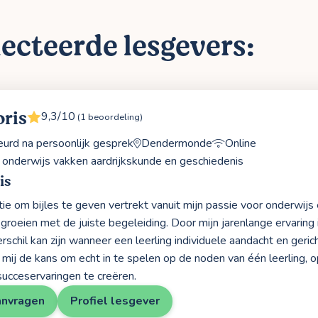
ecteerde lesgevers:
oris
9,3/10
(1 beoordeling)
rd na persoonlijk gesprek
Dendermonde
Online
 onderwijs vakken aardrijkskunde en geschiedenis
is
tie om bijles te geven vertrekt vanuit mijn passie voor onderwijs 
 groeien met de juiste begeleiding. Door mijn jarenlange ervaring 
rschil kan zijn wanneer een leerling individuele aandacht en geric
 mij de kans om echt in te spelen op de noden van één leerling, o
ucceservaringen te creëren.
anvragen
Profiel lesgever