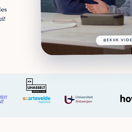
les
i!
BEKIJK VID