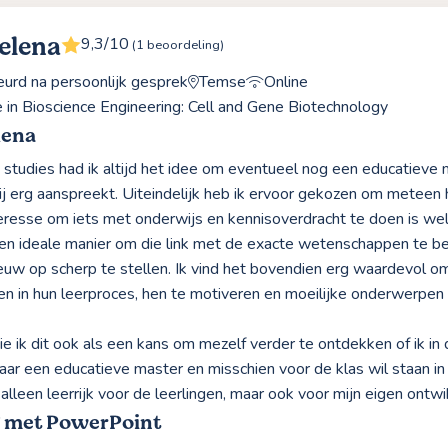
elena
9,3/10
(1 beoordeling)
rd na persoonlijk gesprek
Temse
Online
e in Bioscience Engineering: Cell and Gene Biotechnology
lena
n studies had ik altijd het idee om eventueel nog een educatieve
j erg aanspreekt. Uiteindelijk heb ik ervoor gekozen om meteen 
eresse om iets met onderwijs en kennisoverdracht te doen is wel 
en ideale manier om die link met de exacte wetenschappen te be
euw op scherp te stellen. Ik vind het bovendien erg waardevol om
n in hun leerproces, hen te motiveren en moeilijke onderwerpen o
ie ik dit ook als een kans om mezelf verder te ontdekken of ik i
naar een educatieve master en misschien voor de klas wil staan in 
 alleen leerrijk voor de leerlingen, maar ook voor mijn eigen ontwi
g met PowerPoint