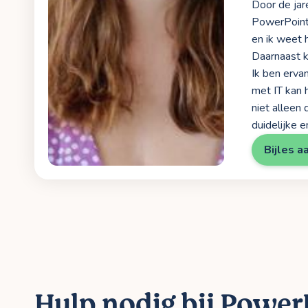
Door de jar
PowerPoint 
en ik weet 
Daarnaast ka
Ik ben erva
met IT kan 
niet alleen
duidelijke 
Bijles a
Hulp nodig bij Power