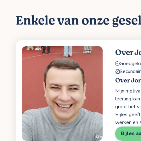
Enkele van onze gesel
Over J
Goedgekeu
Secundair
Over Jor
Mijn motiva
leerling kan
groot het ve
Bijles geeft
werken en s
Bijles a