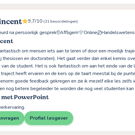
incent
9,7/10
(31 beoordelingen)
rd na persoonlijk gesprek
Affligem
Online
Handelswetens
ncent
 fantastisch om mensen iets aan te leren of door een moeilijk traj
j thesissen en doctoraten). Het gaat verder dan enkel kennis ov
 van de student. Het is ook fantastisch om aan het einde van de
 traject heeft ervaren en de kers op de taart meestal bij de pun
d enorm goede feedback gekregen en zie ik mezelf elke les zelfs ie
n nog betere begeleider te worden die nog veel studenten kan
g met PowerPoint
erkervaring.
anvragen
Profiel lesgever