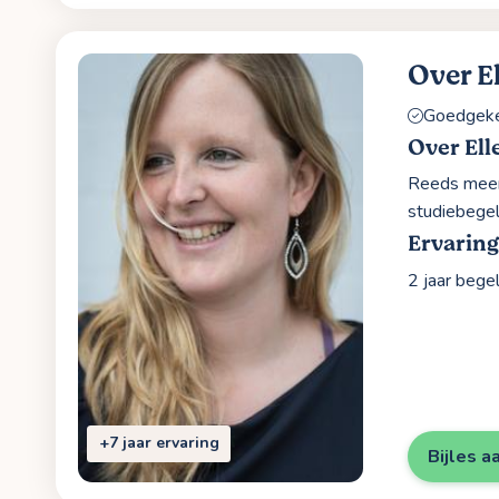
Over E
Goedgekeu
Over Ell
Reeds meer 
studiebegel
Ervaring
2 jaar bege
+7 jaar ervaring
Bijles a