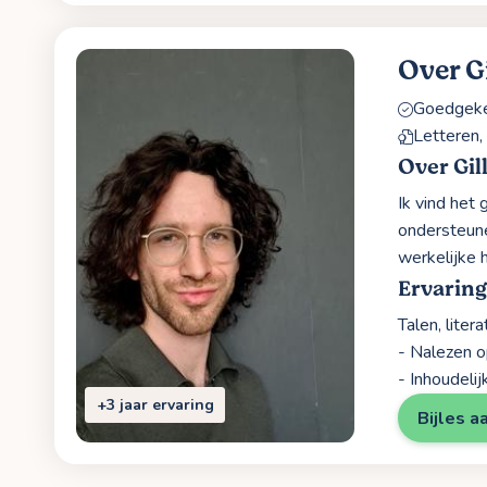
Over Gi
Goedgekeu
Letteren
Over Gil
Ik vind het
ondersteune
werkelijke 
Ervaring
Talen, litera
- Nalezen op
- Inhoudelij
+3 jaar ervaring
Bijles a