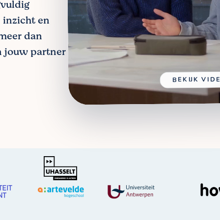
gvuldig
 inzicht en
 meer dan
jn jouw partner
BEKIJK VID