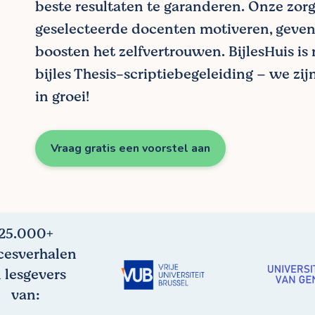
beste resultaten te garanderen. Onze zor
geselecteerde docenten motiveren, geven
boosten het zelfvertrouwen. BijlesHuis is
bijles Thesis-scriptiebegeleiding – we zi
in groei!
Vraag gratis een voorstel aan
25.000+
cesverhalen
 lesgevers
van: