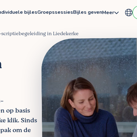
ndividuele bijles
Groepssessies
Bijles geven
Meer
s‑scriptiebegeleiding in Liedekerke
n
s-
en op basis
ke klik. Sinds
npak om de