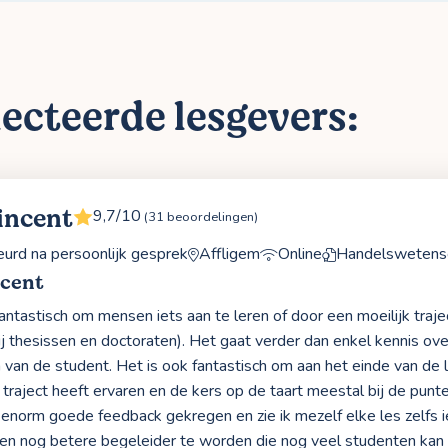
ecteerde lesgevers:
incent
9,7/10
(31 beoordelingen)
rd na persoonlijk gesprek
Affligem
Online
Handelswetens
ncent
 fantastisch om mensen iets aan te leren of door een moeilijk traj
j thesissen en doctoraten). Het gaat verder dan enkel kennis ov
 van de student. Het is ook fantastisch om aan het einde van de
 traject heeft ervaren en de kers op de taart meestal bij de pun
d enorm goede feedback gekregen en zie ik mezelf elke les zelfs ie
n nog betere begeleider te worden die nog veel studenten kan