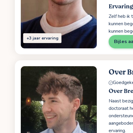
Ervaring
Zelf heb ik
kunnen bege
kunnen bege
+3 jaar ervaring
Bijles a
Over B
Goedgekeu
Over Br
Naast bezig
doctoraat h
ondersteune
aangeboden.
ervaring.