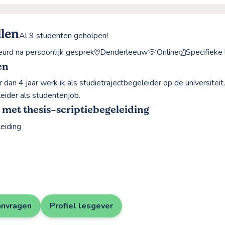
llen
Al 9 studenten geholpen!
rd na persoonlijk gesprek
Denderleeuw
Online
Specifieke 
en
dan 4 jaar werk ik als studietrajectbegeleider op de universiteit
eider als studentenjob.
 met thesis-scriptiebegeleiding
leiding
anvragen
Profiel lesgever