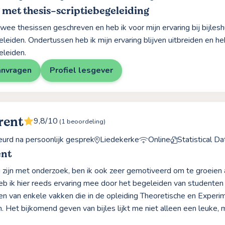
 met thesis-scriptiebegeleiding
 twee thesissen geschreven en heb ik voor mijn ervaring bij bijles
leiden. Ondertussen heb ik mijn ervaring blijven uitbreiden en h
leiden.
anvragen
Profiel lesgever
rent
9,8/10
(1 beoordeling)
rd na persoonlijk gesprek
Liedekerke
Online
Statistical D
ent
 zijn met onderzoek, ben ik ook zeer gemotiveerd om te groeien a
eb ik hier reeds ervaring mee door het begeleiden van studente
n van enkele vakken die in de opleiding Theoretische en Exper
 Het bijkomend geven van bijles lijkt me niet alleen een leuke, m