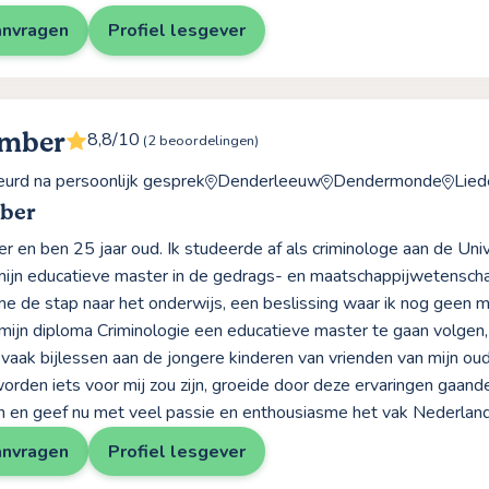
anvragen
Profiel lesgever
Amber
8,8/10
(2 beoordelingen)
rd na persoonlijk gesprek
Denderleeuw
Dendermonde
Lied
ber
r en ben 25 jaar oud. Ik studeerde af als criminologe aan de Univ
mijn educatieve master in de gedrags- en maatschappijwetenscha
e de stap naar het onderwijs, een beslissing waar ik nog geen m
mijn diploma Criminologie een educatieve master te gaan volgen, 
er vaak bijlessen aan de jongere kinderen van vrienden van mijn o
worden iets voor mij zou zijn, groeide door deze ervaringen gaand
n en geef nu met veel passie en enthousiasme het vak Nederland
anvragen
Profiel lesgever