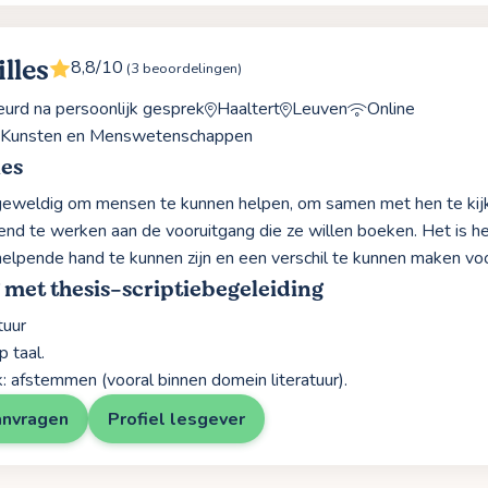
lles
8,8/10
(3 beoordelingen)
rd na persoonlijk gesprek
Haaltert
Leuven
Online
, Kunsten en Menswetenschappen
les
 geweldig om mensen te kunnen helpen, om samen met hen te kij
nd te werken aan de vooruitgang die ze willen boeken. Het is 
helpende hand te kunnen zijn en een verschil te kunnen maken vo
 met thesis-scriptiebegeleiding
tuur
 taal.
k: afstemmen (vooral binnen domein literatuur).
anvragen
Profiel lesgever