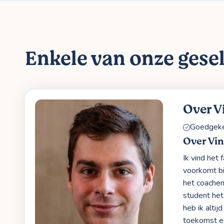
Enkele van onze gesel
Over V
Goedgekeu
Over Vi
Ik vind het
voorkomt bi
het coachen
student het
heb ik altij
toekomst ee