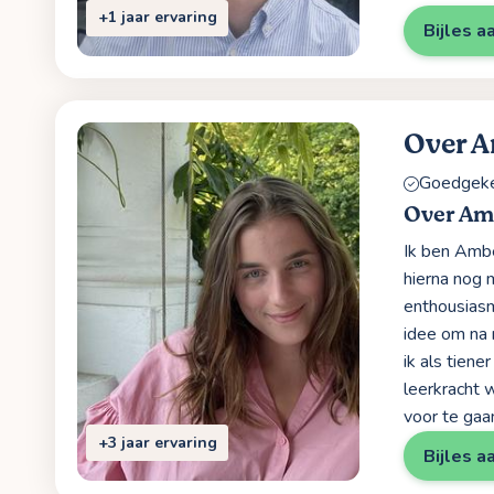
+1 jaar ervaring
Bijles a
Over 
Goedgekeu
Over Am
Ik ben Ambe
hierna nog 
enthousiasm
idee om na 
ik als tien
leerkracht 
voor te gaa
+3 jaar ervaring
Bijles a