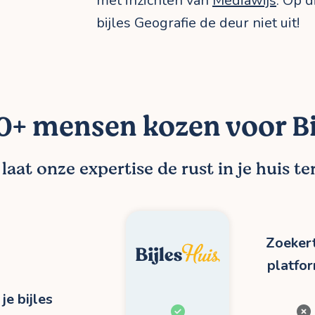
met inzichten van
Mediawijs
. Op d
bijles Geografie de deur niet uit!
+ mensen kozen voor Bi
aat onze expertise de rust in je huis t
Zoekert
platfo
je bijles