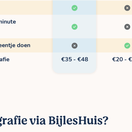
minute
eentje doen
afie
€35 - €48
€20 - 
rafie via BijlesHuis?