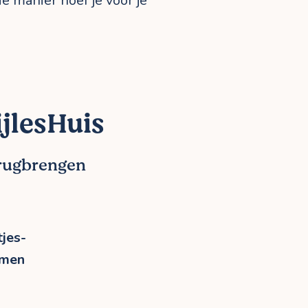
ie manier hoef je voor je
jlesHuis
erugbrengen
jes-
rmen