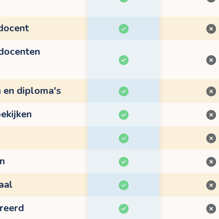
 docent
 docenten
n en diploma's
ekijken
en
aal
treerd