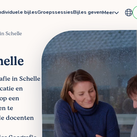
ndividuele bijles
Groepssessies
Bijles geven
Meer
 in Schelle
helle
afie in Schelle
ocatie en
 op een
en te
de docenten