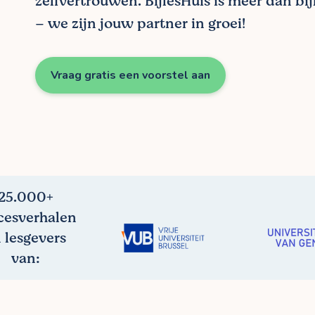
zelfvertrouwen. BijlesHuis is meer dan bij
– we zijn jouw partner in groei!
Vraag gratis een voorstel aan
25.000+
cesverhalen
 lesgevers
van: