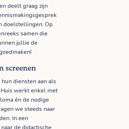
en deelt graag zijn
 kennismakingsgesprek
en doelstellingen. Op
ssenreeks samen die
unnen jullie de
l goedmaken!
n screenen
 hun diensten aan als
esHuis werkt enkel met
iploma én de nodige
vragen we steeds naar
den. In een
naar de didactische