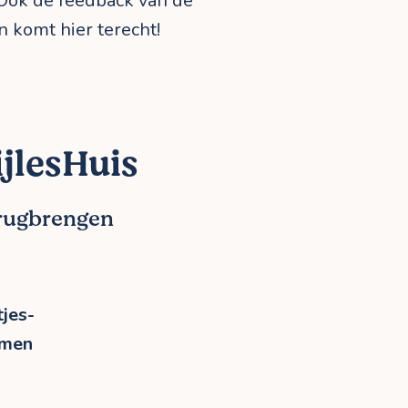
 Ook de feedback van de
n komt hier terecht!
jlesHuis
erugbrengen
jes-
rmen