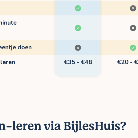
minute
eentje doen
-leren
€35 - €48
€20 - 
n-leren via BijlesHuis?