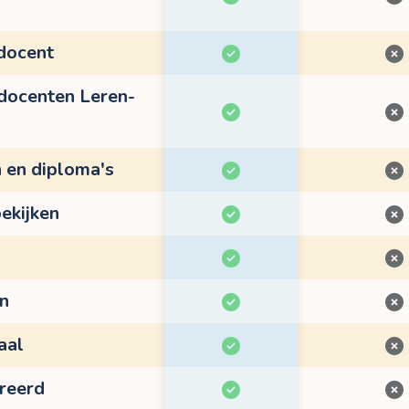
 docent
 docenten Leren-
n en diploma's
ekijken
en
aal
treerd