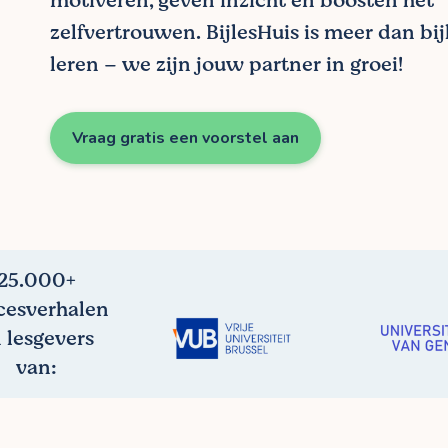
motiveren, geven inzicht en boosten het
zelfvertrouwen. BijlesHuis is meer dan bij
leren – we zijn jouw partner in groei!
Vraag gratis een voorstel aan
25.000+
cesverhalen
 lesgevers
van: