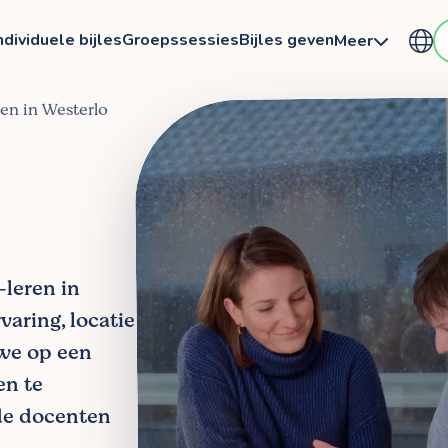
ndividuele bijles
Groepssessies
Bijles geven
Meer
ren in Westerlo
-leren in
varing, locatie
 we op een
en te
de docenten