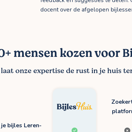
feedback en suggesties te delen.
docent over de afgelopen bijlesse
+ mensen kozen voor Bi
aat onze expertise de rust in je huis t
Zoekert
platfo
je bijles Leren-