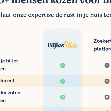
+ mensen kozen voor Bi
aat onze expertise de rust in je huis t
Zoekert
platfo
je bijles
pen
 docent
 docenten
pen