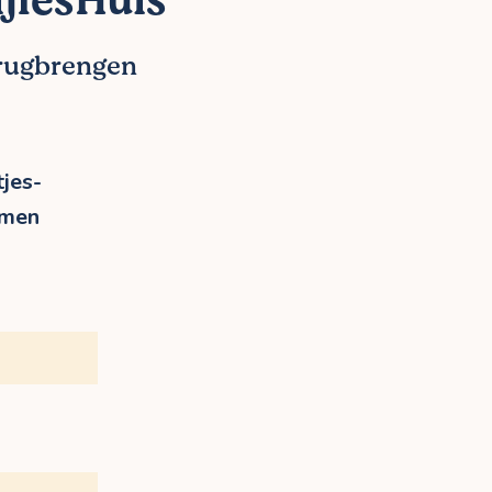
jlesHuis
erugbrengen
jes-
rmen