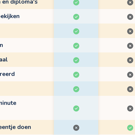
n en diploma's
ekijken
en
aal
treerd
minute
eentje doen