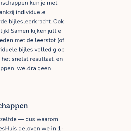
nschappen kun je met
nkzij individuele
e bijlesleerkracht. Ook
ijk! Samen kijken jullie
eden met de leerstof (of
viduele bijles volledig op
het snelst resultaat, en
appen weldra geen
chappen
etzelfde — dus waarom
jlesHuis geloven we in 1-