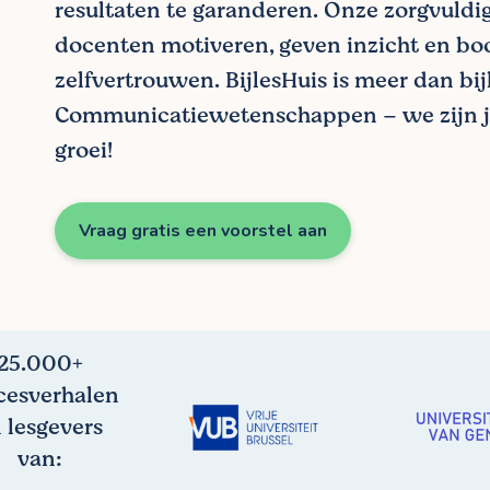
resultaten te garanderen. Onze zorgvuldi
docenten motiveren, geven inzicht en bo
zelfvertrouwen. BijlesHuis is meer dan bij
Communicatiewetenschappen – we zijn j
groei!
Vraag gratis een voorstel aan
25.000+
cesverhalen
 lesgevers
van: