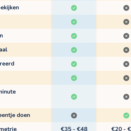
ekijken
en
aal
treerd
minute
eentje doen
ometrie
€35 - €48
€20 - 