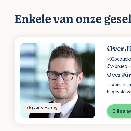
Enkele van onze gesel
Over J
Goedgekeu
Applied E
Over Jü
Tijdens mijn
bijgevolg ze
+5 jaar ervaring
Bijles a