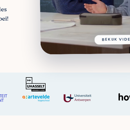
les
ei!
BEKIJK VID