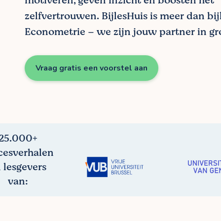
motiveren, geven inzicht en boosten het
zelfvertrouwen. BijlesHuis is meer dan bij
Econometrie – we zijn jouw partner in gro
Vraag gratis een voorstel aan
25.000+
cesverhalen
 lesgevers
van: