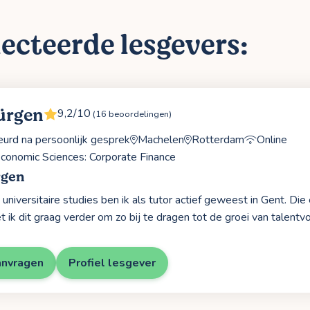
ecteerde lesgevers:
ürgen
9,2/10
(16 beoordelingen)
rd na persoonlijk gesprek
Machelen
Rotterdam
Online
conomic Sciences: Corporate Finance
rgen
 universitaire studies ben ik als tutor actief geweest in Gent. Die
t ik dit graag verder om zo bij te dragen tot de groei van talentvo
anvragen
Profiel lesgever