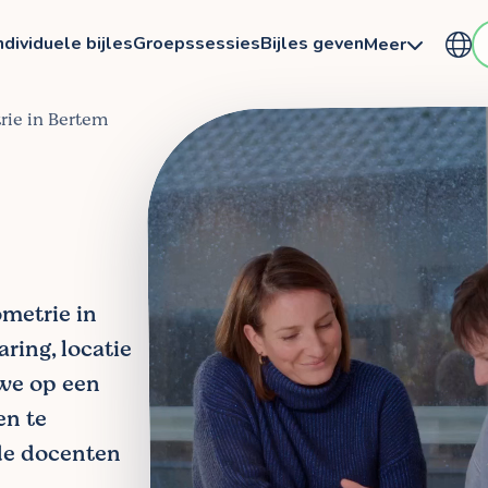
ndividuele bijles
Groepssessies
Bijles geven
Meer
rie in Bertem
ometrie in
ring, locatie
 we op een
en te
de docenten