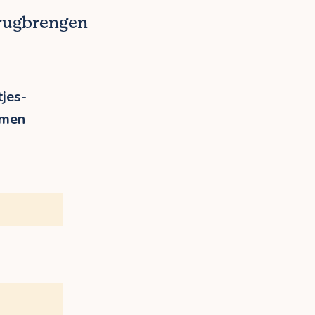
erugbrengen
jes-
rmen