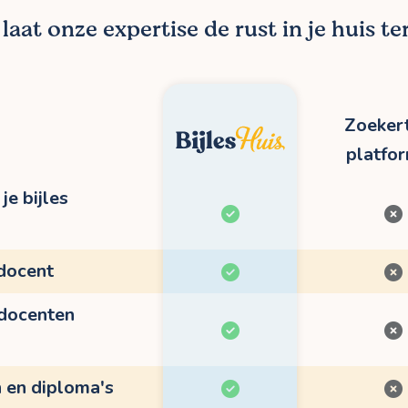
aat onze expertise de rust in je huis t
Zoekert
platfo
je bijles
 docent
 docenten
n en diploma's