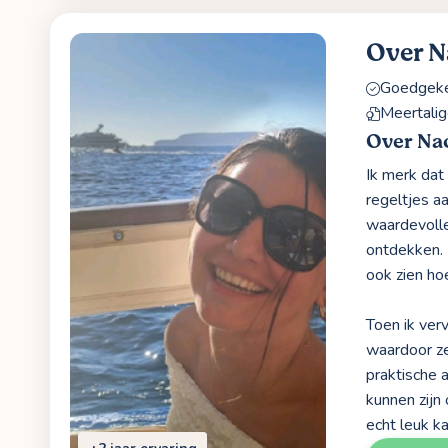
Over 
Goedgekeu
Meertalig
Over Na
Ik merk dat
regeltjes a
waardevolle
ontdekken. 
ook zien hoe
Toen ik ver
waardoor ze
praktische a
kunnen zijn 
echt leuk ka