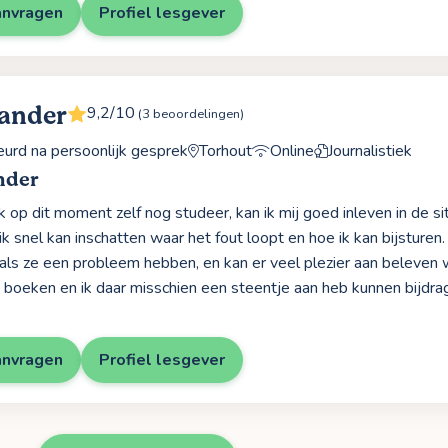
anvragen
Profiel lesgever
ander
9,2/10
(3 beoordelingen)
rd na persoonlijk gesprek
Torhout
Online
Journalistiek
nder
k op dit moment zelf nog studeer, kan ik mij goed inleven in de s
ik snel kan inschatten waar het fout loopt en hoe ik kan bijsture
g als ze een probleem hebben, en kan er veel plezier aan beleven
 boeken en ik daar misschien een steentje aan heb kunnen bijdra
anvragen
Profiel lesgever