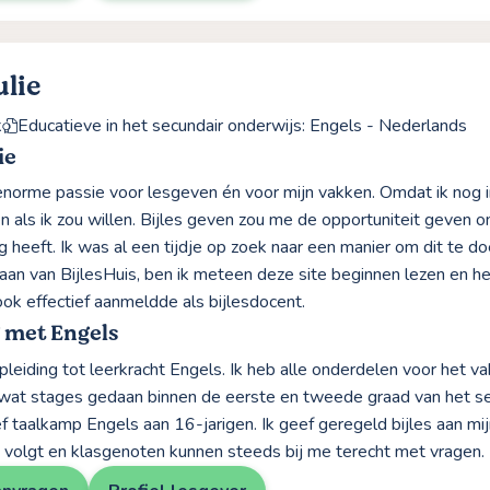
ulie
k
Educatieve in het secundair onderwijs: Engels - Nederlands
ie
enorme passie voor lesgeven én voor mijn vakken. Omdat ik nog in 
n als ik zou willen. Bijles geven zou me de opportuniteit geven 
ig heeft. Ik was al een tijdje op zoek naar een manier om dit te 
aan van BijlesHuis, ben ik meteen deze site beginnen lezen en he
ook effectief aanmeldde als bijlesdocent.
 met Engels
opleiding tot leerkracht Engels. Ik heb alle onderdelen voor het 
 wat stages gedaan binnen de eerste en tweede graad van het sec
ef taalkamp Engels aan 16-jarigen. Ik geef geregeld bijles aan m
 volgt en klasgenoten kunnen steeds bij me terecht met vragen.