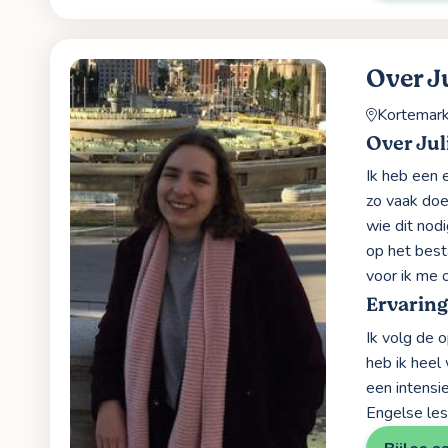
Over J
Kortemar
Over Jul
Ik heb een 
zo vaak doe
wie dit nod
op het best
voor ik me 
Ervaring
Ik volg de 
heb ik heel
een intensi
Engelse les