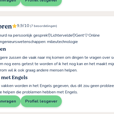
anvragen
Profiel lesgever
oren
9,9/10
(7 beoordelingen)
rd na persoonlijk gesprek
Lichtervelde
Gent
Online
-ingenieurswetenschappen: milieutechnologie
ren
ngere zussen die vaak naar mij komen om dingen te vragen over sc
m nog eens getest te worden of ik het nog kan en het maakt mijn
rom wil ik ook graag andere mensen helpen.
 met Engels
jn vakken worden in het Engels gegeven, dus dit zou geen proble
te helpen die problemen hebben met Engels.
anvragen
Profiel lesgever