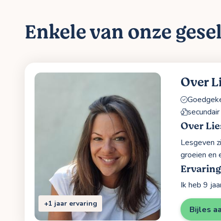
Enkele van onze gesel
Over L
Goedgekeu
secundair
Over Lie
Lesgeven zi
groeien en 
Ervaring
Ik heb 9 ja
+1 jaar ervaring
Bijles a