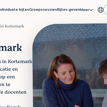
ndividuele bijles
Groepssessies
Bijles geven
Meer
s in Kortemark
emark
ls in Kortemark
ocatie en
 op een
en te
de docenten