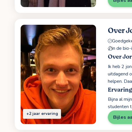
Bijles a
Over J
Goedgekeu
in de bio
Over Jo
Ik heb 2 jo
uitdagend o
helpen. Daa
Ervaring
Bijna al mi
studenten 
+2 jaar ervaring
Bijles a