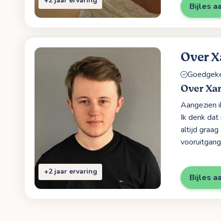
+2 jaar ervaring
Bijles a
Over X
Goedgekeu
Over Xa
Aangezien i
Ik denk dat 
altijd graa
vooruitgang
+2 jaar ervaring
Bijles a