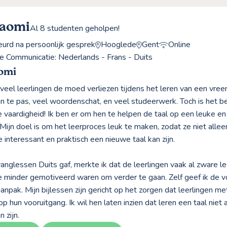
Naomi
Al 8 studenten geholpen!
rd na persoonlijk gesprek
Hooglede
Gent
Online
e Communicatie: Nederlands - Frans - Duits
omi
 veel leerlingen de moed verliezen tijdens het leren van een vre
an te pas, veel woordenschat, en veel studeerwerk. Toch is het b
 vaardigheid! Ik ben er om hen te helpen de taal op een leuke en
Mijn doel is om het leerproces leuk te maken, zodat ze niet allee
 interessant en praktisch een nieuwe taal kan zijn.
vanglessen Duits gaf, merkte ik dat de leerlingen vaak al zware l
 minder gemotiveerd waren om verder te gaan. Zelf geef ik de 
anpak. Mijn bijlessen zijn gericht op het zorgen dat leerlingen met
op hun vooruitgang. Ik wil hen laten inzien dat leren een taal niet 
n zijn.