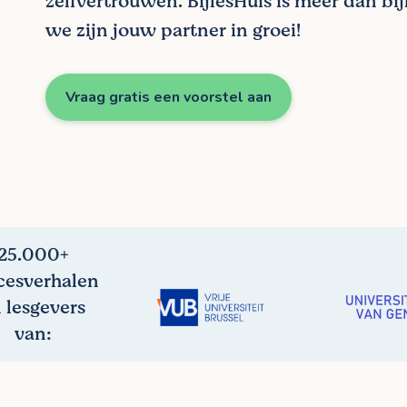
zelfvertrouwen. BijlesHuis is meer dan bij
we zijn jouw partner in groei!
Vraag gratis een voorstel aan
25.000+
cesverhalen
 lesgevers
van: