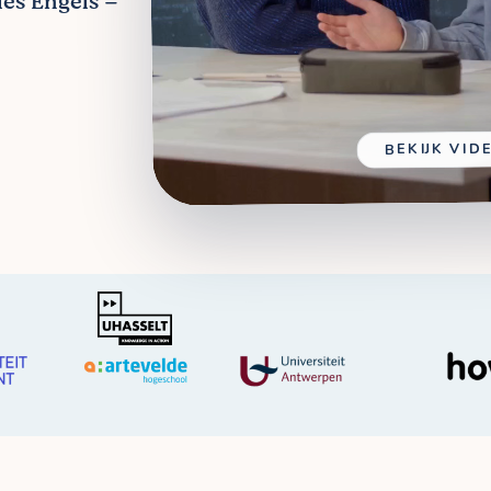
les Engels –
BEKIJK VID