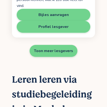
vind.
Bijles aanvragen
Profiel lesgever
Toon meer lesgevers
Leren leren via
studiebegeleiding