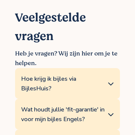
Veelgestelde
vragen
Heb je vragen? Wij zijn hier om je te
helpen.
Hoe krijg ik bijles via
BijlesHuis?
De meeste bijlessen Engels worden
opgestart via een vast proces. Je dient via
Wat houdt jullie 'fit-garantie' in
de website een aanvraag in voor bijles
voor mijn bijles Engels?
aan huis in Meise of online. Daarna nemen
wij contact op om de hulpvraag in kaart te
Onze 'fit-garantie' betekent
brengen en de meest geschikte docent