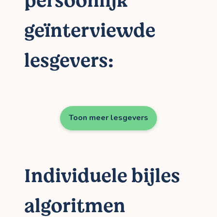
persoonlijk
geïnterviewde
lesgevers:
Toon meer lesgevers
Individuele bijles
algoritmen