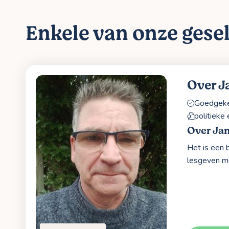
Enkele van onze gesel
Over J
Goedgekeu
politieke
Over Ja
Het is een 
lesgeven me