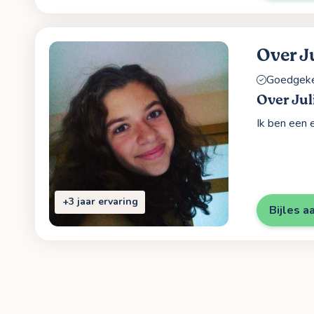
Over J
Goedgekeu
Over Jul
Ik ben een 
+3 jaar ervaring
Bijles a