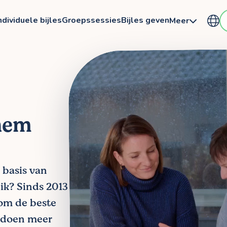
ndividuele bijles
Groepssessies
Bijles geven
Meer
hem
 basis van
lik? Sinds 2013
 om de beste
n doen meer