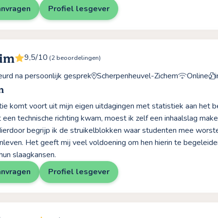
anvragen
Profiel lesgever
Kim
9,5/10
(2 beoordelingen)
rd na persoonlijk gesprek
Scherpenheuvel-Zichem
Online
m
ie komt voort uit mijn eigen uitdagingen met statistiek aan het b
t een technische richting kwam, moest ik zelf een inhaalslag make
 Hierdoor begrijp ik de struikelblokken waar studenten mee worste
nleven. Het geeft mij veel voldoening om hen hierin te begeleiden,
hun slaagkansen.
anvragen
Profiel lesgever