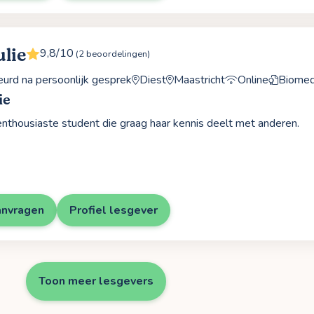
ulie
9,8/10
(2 beoordelingen)
rd na persoonlijk gesprek
Diest
Maastricht
Online
Biomed
ie
enthousiaste student die graag haar kennis deelt met anderen.
anvragen
Profiel lesgever
Toon meer lesgevers