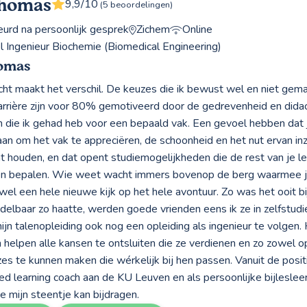
Thomas
9,9/10
(5 beoordelingen)
rd na persoonlijk gesprek
Zichem
Online
el Ingenieur Biochemie (Biomedical Engineering)
omas
cht maakt het verschil. De keuzes die ik bewust wel en niet gema
arrière zijn voor 80% gemotiveerd door de gedrevenheid en didac
n die ik gehad heb voor een bepaald vak. Een gevoel hebben dat j
an om het vak te appreciëren, de schoonheid en het nut ervan inz
t houden, en dat opent studiemogelijkheden die de rest van je 
n bepalen. Wie weet wacht immers bovenop de berg waarmee j
el een hele nieuwe kijk op het hele avontuur. Zo was het ooit b
iddelbaar zo haatte, werden goede vrienden eens ik ze in zelfstu
jn talenopleiding ook nog een opleiding als ingenieur te volgen. H
 helpen alle kansen te ontsluiten die ze verdienen en zo zowel op
es te kunnen maken die wérkelijk bij hen passen. Vanuit de positi
ed learning coach aan de KU Leuven en als persoonlijke bijlesleer
oe mijn steentje kan bijdragen.