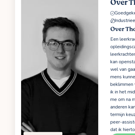
Over 
Goedgekeu
Industrie
Over Th
Een leerkra
opleidingsc
leerkrachte
kan opensta
wel van gaa
mens kunne
beklimmen w
ik in het m
me om na mi
anderen kan
termijn keuz
peer-assist
dat ik hiert