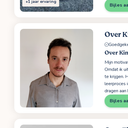
+1 jaar ervaring
Bijles a
Over 
Goedgekeu
Over Ki
Mijn motivat
Omdat ik ui
te krijgen.
leerproces i
dragen aan 
Bijles a