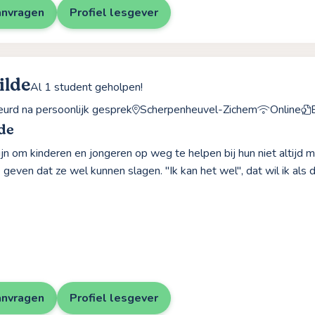
anvragen
Profiel lesgever
ilde
Al 1 student geholpen!
rd na persoonlijk gesprek
Scherpenheuvel-Zichem
Online
de
fijn om kinderen en jongeren op weg te helpen bij hun niet altijd
geven dat ze wel kunnen slagen. "Ik kan het wel", dat wil ik als 
anvragen
Profiel lesgever