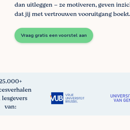
dan uitleggen – ze motiveren, geven inzi
dat jij met vertrouwen vooruitgang boekt
Vraag gratis een voorstel aan
25.000+
cesverhalen
 lesgevers
van: