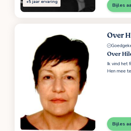
+5 jaar ervaring
Bijles a
Over H
Goedgekeu
Over Hil
Ik vind het 
Hen mee te 
Bijles a