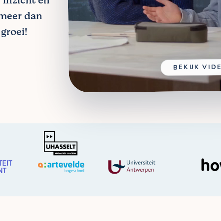
 inzicht en
 meer dan
groei!
BEKIJK VID