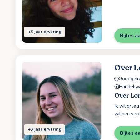
+3 jaar ervaring
Bijles a
Over L
Goedgekeu
Handelsw
Over Lo
Ik wil graag
wil hen ver
+3 jaar ervaring
Bijles a