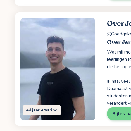
Over J
Goedgekeu
Over Je
Wat mij moti
leerlingen 
die het op e
Ik haal vee
Daarnaast v
studenten m
verandert v
+4 jaar ervaring
Bijles a