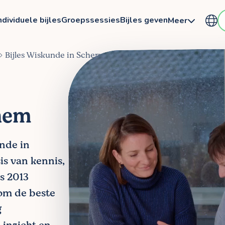
ndividuele bijles
Groepssessies
Bijles geven
Meer
Bijles Wiskunde in Scherpenheuvel‑Zichem
hem
unde in
s van kennis,
ds 2013
om de beste
g