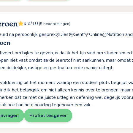
eroen
9,8/10
(5 beoordelingen)
rd na persoonlijk gesprek
Diest
Gent
Online
Nutrition an
roen
veert om bijles te geven, is dat ik het fijn vind om studenten ech
lopen niet vast omdat ze de leerstof niet aankunnen, maar omda
en duidelijke, rustige en gestructureerde manier uitlegt.
l voldoening uit het moment waarop een student plots begrijpt wa
ind ik het belangrijk om niet alleen kennis over te brengen, ma
erken dat ze met de juiste uitleg en oefening wel degelijk voor
aak ook hun hele houding tegenover een vak.
anvragen
Profiel lesgever