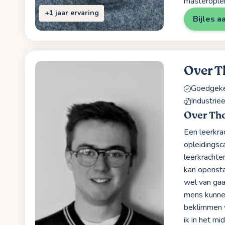
masteroplei
+1 jaar ervaring
Bijles a
Over 
Goedgekeu
Industrie
Over Th
Een leerkra
opleidingsc
leerkrachte
kan opensta
wel van gaa
mens kunne
beklimmen w
ik in het m