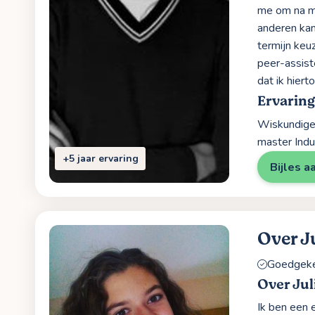
me om na mi
anderen kan
termijn keuz
peer-assist
dat ik hiert
Ervarin
Wiskundige 
master Indu
+5 jaar ervaring
Bijles a
Over J
Goedgekeu
Over Jul
Ik ben een 