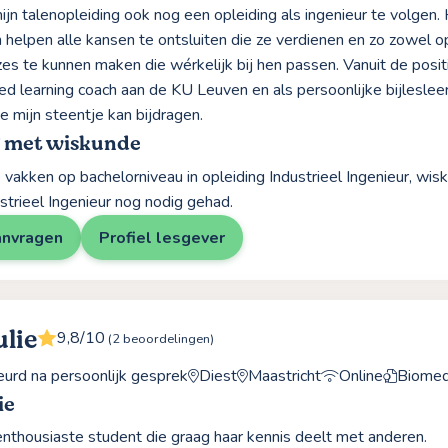
jn talenopleiding ook nog een opleiding als ingenieur te volgen. H
 helpen alle kansen te ontsluiten die ze verdienen en zo zowel op
es te kunnen maken die wérkelijk bij hen passen. Vanuit de positi
ed learning coach aan de KU Leuven en als persoonlijke bijlesleer
oe mijn steentje kan bijdragen.
g met wiskunde
vakken op bachelorniveau in opleiding Industrieel Ingenieur, wis
strieel Ingenieur nog nodig gehad.
anvragen
Profiel lesgever
ulie
9,8/10
(2 beoordelingen)
rd na persoonlijk gesprek
Diest
Maastricht
Online
Biomed
ie
enthousiaste student die graag haar kennis deelt met anderen.