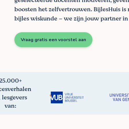
geselecteerde docenten motiveren, geven
boosten het zelfvertrouwen. BijlesHuis is
bijles wiskunde – we zijn jouw partner in 
Vraag gratis een voorstel aan
25.000+
cesverhalen
 lesgevers
van: