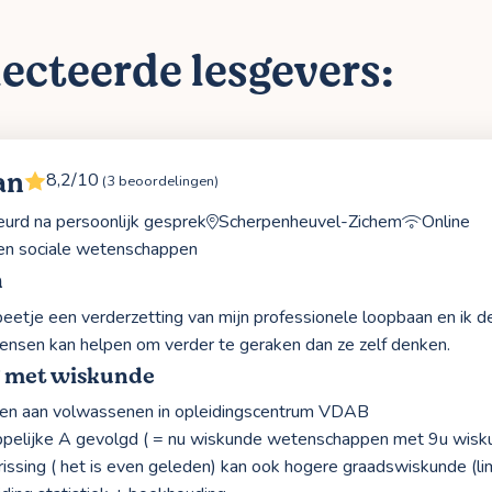
ecteerde lesgevers:
an
8,2/10
(3 beoordelingen)
rd na persoonlijk gesprek
Scherpenheuvel-Zichem
Online
 en sociale wetenschappen
n
beetje een verderzetting van mijn professionele loopbaan en ik d
nsen kan helpen om verder te geraken dan ze zelf denken.
g met wiskunde
nen aan volwassenen in opleidingscentrum VDAB
pelijke A gevolgd ( = nu wiskunde wetenschappen met 9u wisku
issing ( het is even geleden) kan ook hogere graadswiskunde (limi