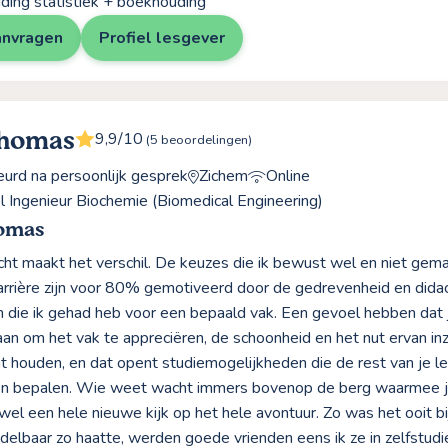
ding statistiek + boekhouding
anvragen
Profiel lesgever
Thomas
9,9/10
(5 beoordelingen)
rd na persoonlijk gesprek
Zichem
Online
el Ingenieur Biochemie (Biomedical Engineering)
omas
cht maakt het verschil. De keuzes die ik bewust wel en niet gema
arrière zijn voor 80% gemotiveerd door de gedrevenheid en didac
n die ik gehad heb voor een bepaald vak. Een gevoel hebben dat j
an om het vak te appreciëren, de schoonheid en het nut ervan inz
t houden, en dat opent studiemogelijkheden die de rest van je 
n bepalen. Wie weet wacht immers bovenop de berg waarmee j
el een hele nieuwe kijk op het hele avontuur. Zo was het ooit b
iddelbaar zo haatte, werden goede vrienden eens ik ze in zelfstu