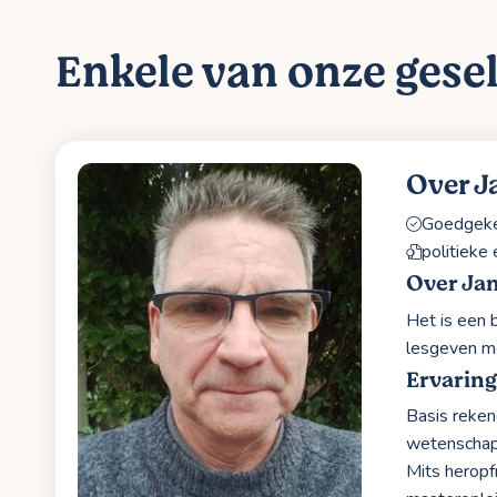
Enkele van onze gesel
Over J
Goedgekeu
politieke
Over Ja
Het is een 
lesgeven me
Ervarin
Basis reke
wetenschap
Mits heropfr