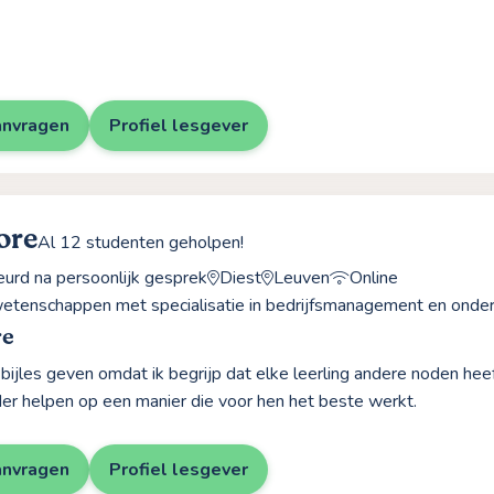
anvragen
Profiel lesgever
ore
Al 12 studenten geholpen!
rd na persoonlijk gesprek
Diest
Leuven
Online
etenschappen met specialisatie in bedrijfsmanagement en ond
re
 bijles geven omdat ik begrijp dat elke leerling andere noden heef
der helpen op een manier die voor hen het beste werkt.
anvragen
Profiel lesgever