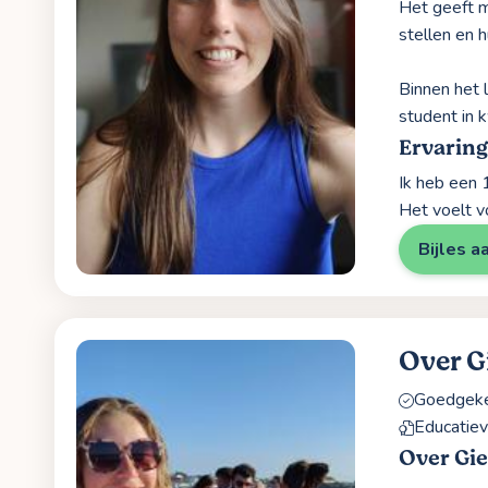
Het geeft m
stellen en 
Binnen het l
student in 
Ervaring
Ik heb een 
Het voelt v
Bijles a
Over G
Goedgekeu
Educatiev
Over Gie