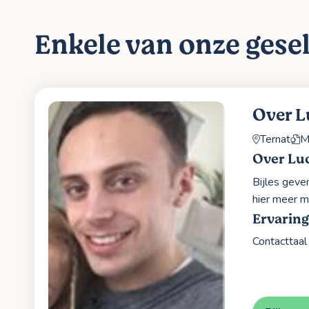
Enkele van onze gesel
Over 
Ternat
M
Over Lu
Bijles geve
hier meer m
Ervaring
Contacttaa