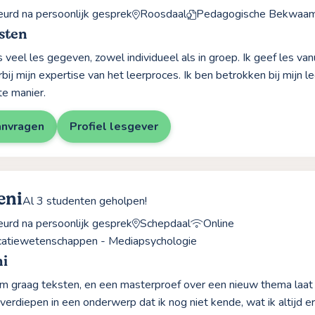
rd na persoonlijk gesprek
Roosdaal
Pedagogische Bekwaam
sten
 veel les gegeven, zowel individueel als in groep. Ik geef les vanu
bij mijn expertise van het leerproces. Ik ben betrokken bij mijn l
te manier.
anvragen
Profiel lesgever
eni
Al 3 studenten geholpen!
rd na persoonlijk gesprek
Schepdaal
Online
atiewetenschappen - Mediapsychologie
ni
rm graag teksten, en een masterproef over een nieuw thema laa
 verdiepen in een onderwerp dat ik nog niet kende, wat ik altijd e