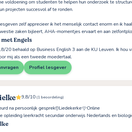
e voldoening om studenten te helpen hun onderzoek te structure
hun projecten succesvol af te ronden.
esgeven zelf apprecieer ik het menselijk contact enorm en ik haal
kwestie zaken bijleert, AHA-momentjes ervaart en aan zelfontplo
 met Engels
18/20 behaald op Business English 3 aan de KU Leuven. Ik hou va
oor mij als een tweede moedertaal.
anvragen
Profiel lesgever
ielke
9,8/10
(1 beoordeling)
rd na persoonlijk gesprek
Liedekerke
Online
e opleiding leerkracht secundair onderwijs Nederlands en biologi
lke