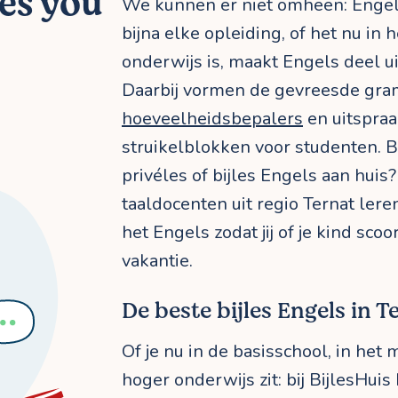
Yes you
We kunnen er niet omheen: Engels
bijna elke opleiding, of het nu in
onderwijs is, maakt Engels deel ui
Daarbij vormen de gevreesde gra
hoeveelheidsbepalers
en uitspra
struikelblokken voor studenten. Be
privéles of bijles Engels aan hui
taaldocenten uit regio Ternat leren
het Engels zodat jij of je kind scoo
vakantie.
De beste bijles Engels in T
Of je nu in de basisschool, in het 
hoger onderwijs zit: bij BijlesHuis 