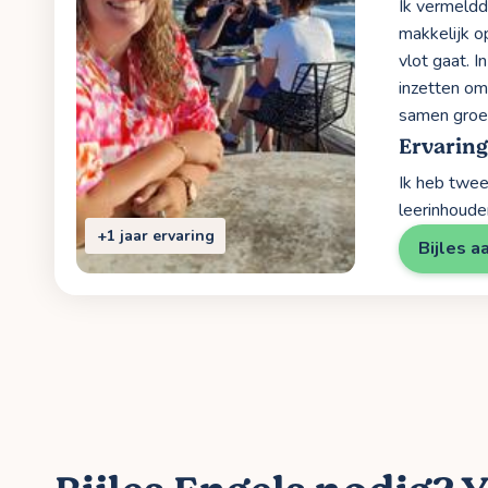
Ik vermeldde
makkelijk op
vlot gaat. I
inzetten om
samen groe
Ervaring
Ik heb twee 
leerinhoude
+1 jaar ervaring
Bijles a