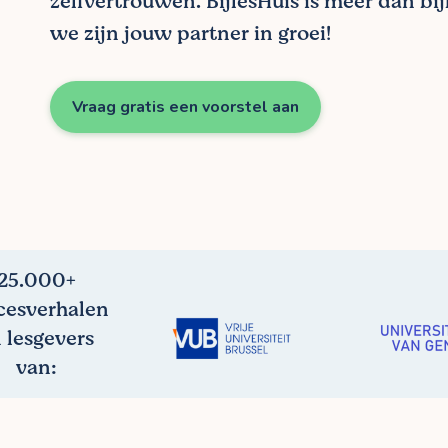
zelfvertrouwen. BijlesHuis is meer dan bij
we zijn jouw partner in groei!
Vraag gratis een voorstel aan
25.000+
cesverhalen
 lesgevers
van: