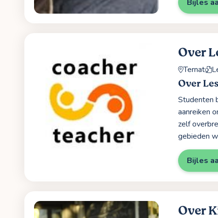
Bijles a
Over L
Ternat
L
Over Les
Studenten b
aanreiken o
zelf overbr
gebieden wa
Bijles a
Over K