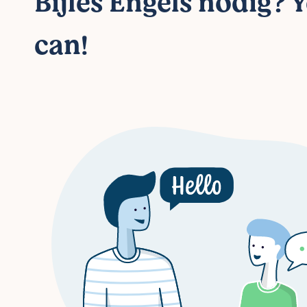
Bijles Engels nodig? 
can!