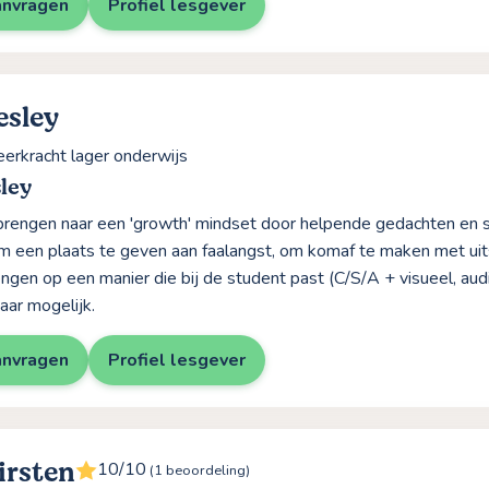
anvragen
Profiel lesgever
esley
eerkracht lager onderwijs
ley
rengen naar een 'growth' mindset door helpende gedachten en s
m een plaats te geven aan faalangst, om komaf te maken met uit
engen op een manier die bij de student past (C/S/A + visueel, au
ar mogelijk.
anvragen
Profiel lesgever
irsten
10/10
(1 beoordeling)