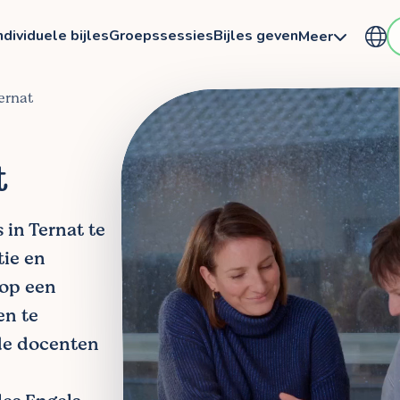
ndividuele bijles
Groepssessies
Bijles geven
Meer
Ternat
t
 in Ternat te
tie en
 op een
en te
de docenten