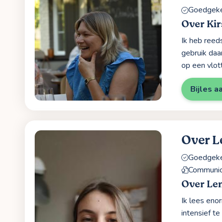
Goedgekeu
Over Kir
Ik heb reeds
gebruik daar
op een vlot
Bijles a
Over L
Goedgekeu
Communic
Over Le
Ik lees eno
intensief te