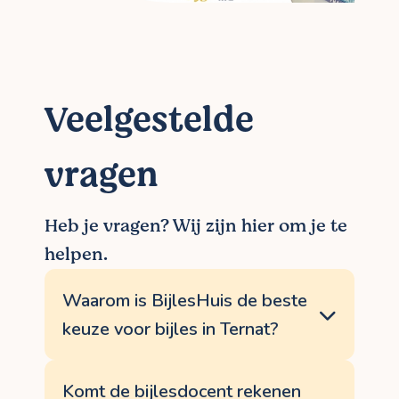
Veelgestelde
vragen
Heb je vragen? Wij zijn hier om je te
helpen.
Waarom is BijlesHuis de beste
keuze voor bijles in Ternat?
<p>Omdat BijlesHuis de beste service
biedt, in combinatie met de beste
Komt de bijlesdocent rekenen