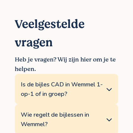
Veelgestelde
vragen
Heb je vragen? Wij zijn hier om je te
helpen.
Is de bijles CAD in Wemmel 1-
op-1 of in groep?
Iedere leerling is anders, verwerkt leerstof
op een andere manier, en heeft andere
Wie regelt de bijlessen in
knelpunten. Daarom staat een aanpak op
Wemmel?
maat bij ons op nummer 1. Of het nu gaat
om specifieke bijles CAD, leren leren of