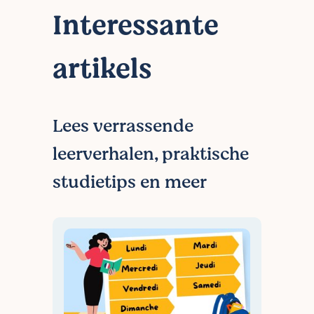
ons je noden weten en wij helpen jou
Interessante
verder!
artikels
Lees verrassende
leerverhalen, praktische
studietips en meer