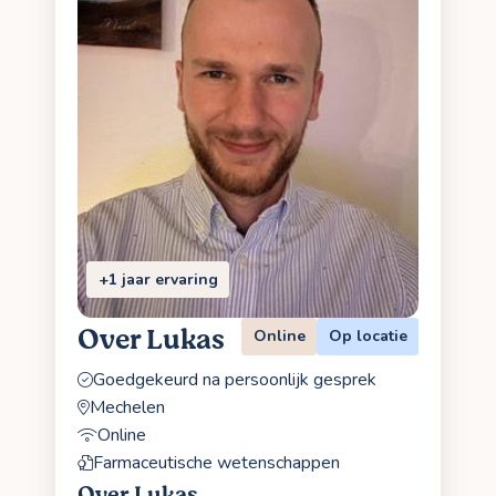
+1 jaar ervaring
Over Lukas
Online
Op locatie
Goedgekeurd na persoonlijk gesprek
Mechelen
Online
Farmaceutische wetenschappen
Over Lukas