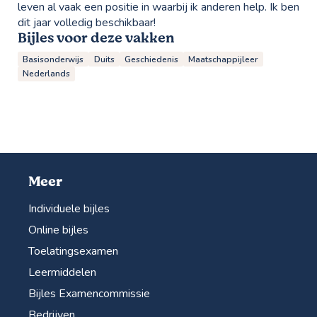
leven al vaak een positie in waarbij ik anderen help. Ik ben
dit jaar volledig beschikbaar!
Bijles voor deze vakken
Basisonderwijs
Duits
Geschiedenis
Maatschappijleer
Nederlands
Meer
Individuele bijles
Online bijles
Toelatingsexamen
Leermiddelen
Bijles Examencommissie
Bedrijven