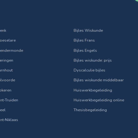
Genk
Bijles Wiskunde
Roeselare
Bijles Frans
 Dendermonde
Bijles Engels
Beringen
Bijles wiskunde: prijs
Turnhout
Dyscalculie bijles
Vilvoorde
Bijles wiskunde middelbaar
Lokeren
Huiswerkbegeleiding
Sint‑Truiden
Huiswerkbegeleiding online
Geel
Thesisbegeleiding
Sint‑Niklaas