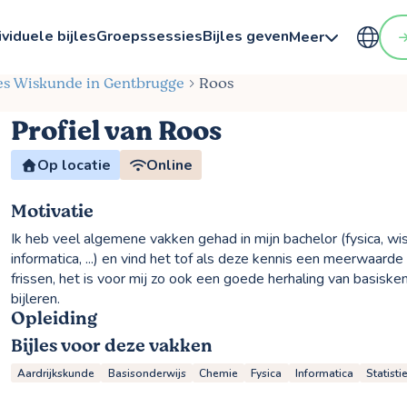
ividuele bijles
Groepssessies
Bijles geven
Meer
les Wiskunde in Gentbrugge
Roos
Profiel van Roos
Op locatie
Online
Motivatie
Ik heb veel algemene vakken gehad in mijn bachelor (fysica, wi
informatica, ...) en vind het tof als deze kennis een meerwaarde
frissen, het is voor mij zo ook een goede herhaling van basiske
bijleren.
Opleiding
Bijles voor deze vakken
Aardrijkskunde
Basisonderwijs
Chemie
Fysica
Informatica
Statisti