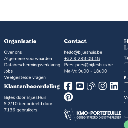
Organisatie
Contact
H
L
Over ons
hello@bijleshuis.be
Algemene voorwaarden
+32 9 298 08 18
T
Databeschermingsverklaring
Pers:
pers@bijleshuis.be
Jobs
Ma-Vr: 9u00 - 18u00
Veelgestelde vragen
E
Klantenbeoordeling
Bijles door BijlesHuis
V
9.2
/10 beoordeeld door
7136
gebruikers.