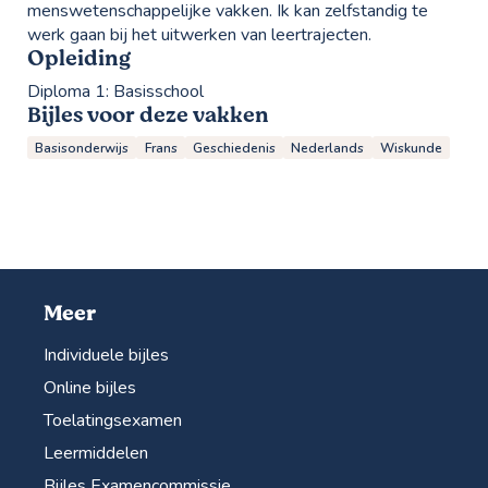
menswetenschappelijke vakken. Ik kan zelfstandig te
werk gaan bij het uitwerken van leertrajecten.
Opleiding
Diploma 1:
Basisschool
Bijles voor deze vakken
Basisonderwijs
Frans
Geschiedenis
Nederlands
Wiskunde
Meer
Individuele bijles
Online bijles
Toelatingsexamen
Leermiddelen
Bijles Examencommissie