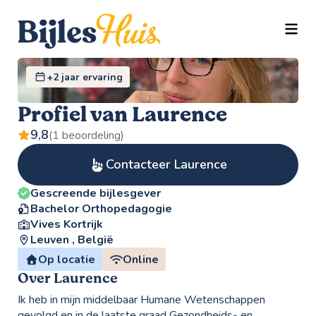
TOGG
+2 jaar ervaring
Profiel van Laurence
9,8
(1 beoordeling)
Contacteer Laurence
Gescreende bijlesgever
Bachelor Orthopedagogie
Vives Kortrijk
Leuven , België
Op locatie
Online
Over Laurence
Ik heb in mijn middelbaar Humane Wetenschappen
gevolgd en in de laatste graad Gezondheids- en