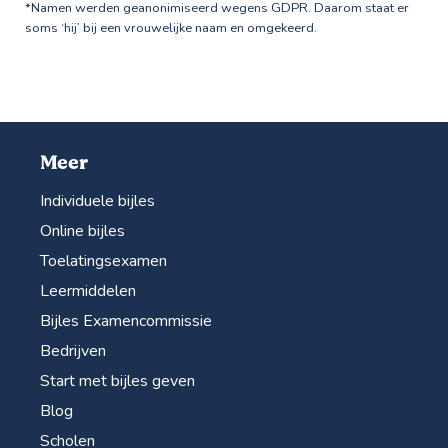
*Namen werden geanonimiseerd wegens GDPR. Daarom staat er
soms ‘hij’ bij een vrouwelijke naam en omgekeerd.
Meer
Individuele bijles
Online bijles
Toelatingsexamen
Leermiddelen
Bijles Examencommissie
Bedrijven
Start met bijles geven
Blog
Scholen