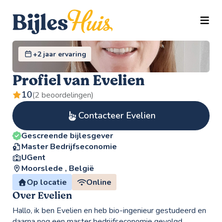
TOGG
+2 jaar ervaring
Profiel van Evelien
10
(2 beoordelingen)
Contacteer Evelien
Gescreende bijlesgever
Master Bedrijfseconomie
UGent
Moorslede , België
Op locatie
Online
Over Evelien
Hallo, ik ben Evelien en heb bio-ingenieur gestudeerd en
daarna nog een master bedrijfseconomie gevolgd.