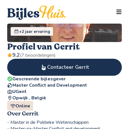
TOGG
+2 jaar ervaring
Profiel van Gerrit
9,2
(7 beoordelingen)
Contacteer Gerrit
Gescreende bijlesgever
Master Conflict and Development
UGent
Opwijk , België
Online
Over Gerrit
- Master in de Politieke Wetenschappen
- Master-na-Master Conflict and development