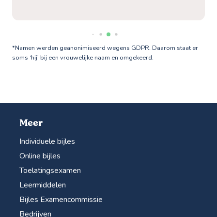
*Namen werden geanonimiseerd wegens GDPR. Daarom staat er
soms ‘hij’ bij een vrouwelijke naam en omgekeerd.
Meer
Individuele bijles
Online bijles
Toelatingsexamen
Leermiddelen
Bijles Examencommissie
Bedrijven