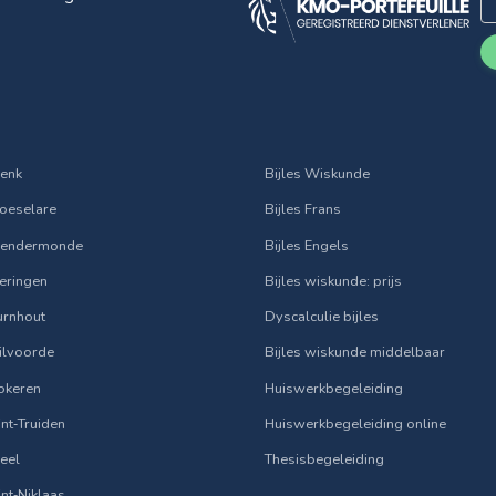
Genk
Bijles Wiskunde
Roeselare
Bijles Frans
 Dendermonde
Bijles Engels
Beringen
Bijles wiskunde: prijs
Turnhout
Dyscalculie bijles
Vilvoorde
Bijles wiskunde middelbaar
Lokeren
Huiswerkbegeleiding
Sint‑Truiden
Huiswerkbegeleiding online
Geel
Thesisbegeleiding
Sint‑Niklaas