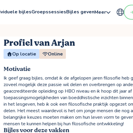
ividuele bijles
Groepssessies
Bijles geven
Meer
Profiel van Arjan
Op locatie
Online
Motivatie
Ik geef graag bijles, omdat ik de afgelopen jaren filosofie he
zoveel mogelijk deze passie wil delen en overbrengen op ande
geaccrediteerde opleiding op HBO niveau en ik hoop dit jaar a
toepassingsmogelijkheden van boeddhistische inzichten binnen 
in het lesgeven, heb ik ook een filosofische praktijk opgezet o
delen. Het meest waardevol is het om jonge mensen die nog aa
belangrijke keuzes moeten maken om hun leven vorm te geven. 
mensen te kunnen helpen bij hun filosofische ontwikkeling!
Bijles voor deze vakken