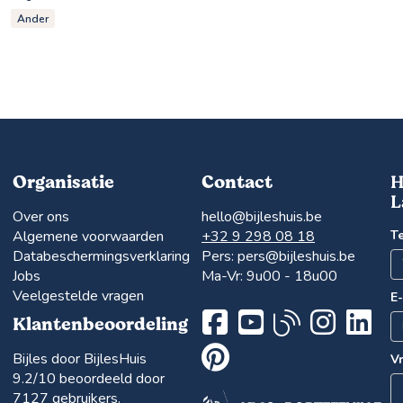
Ander
Organisatie
Contact
H
L
Over ons
hello@bijleshuis.be
Algemene voorwaarden
+32 9 298 08 18
T
Databeschermingsverklaring
Pers:
pers@bijleshuis.be
Jobs
Ma-Vr: 9u00 - 18u00
Veelgestelde vragen
E
Klantenbeoordeling
Bijles door BijlesHuis
V
9.2
/10 beoordeeld door
7127
gebruikers.