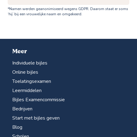
*Namen werden geanonimiseerd wegens GDPR. Daarom staat er soms
‘hij’ bij een vrouwelijke naam en omgekeerd.
Meer
Individuele bijles
Online bijles
Toelatingsexamen
Leermiddelen
Bijles Examencommissie
Bedrijven
Start met bijles geven
Blog
Scholen