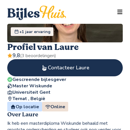
TOGG
+1 jaar ervaring
Profiel van Laure
9,8
(3 beoordelingen)
Contacteer Laure
Gescreende bijlesgever
Master Wiskunde
Universiteit Gent
Ternat , België
Op locatie
Online
Over Laure
Ik heb een masterdiploma Wiskunde behaald met
grootste onderscheiding en studeer ook nog verder voor