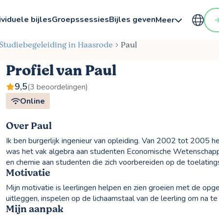
ividuele bijles
Groepssessies
Bijles geven
Meer
s Studiebegeleiding in Haasrode
Paul
Profiel van Paul
9,5
(3 beoordelingen)
Online
Over Paul
Ik ben burgerlijk ingenieur van opleiding. Van 2002 tot 2005 h
was het vak algebra aan studenten Economische Wetenschappen
en chemie aan studenten die zich voorbereiden op de toelating
Motivatie
Mijn motivatie is leerlingen helpen en zien groeien met de opg
uitleggen, inspelen op de lichaamstaal van de leerling om na te 
Mijn aanpak