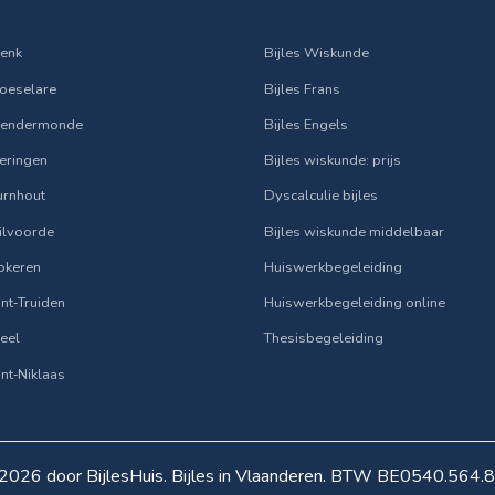
Genk
Bijles Wiskunde
Roeselare
Bijles Frans
 Dendermonde
Bijles Engels
Beringen
Bijles wiskunde: prijs
Turnhout
Dyscalculie bijles
Vilvoorde
Bijles wiskunde middelbaar
Lokeren
Huiswerkbegeleiding
Sint‑Truiden
Huiswerkbegeleiding online
Geel
Thesisbegeleiding
Sint‑Niklaas
2026 door BijlesHuis. Bijles in Vlaanderen. BTW BE0540.564.