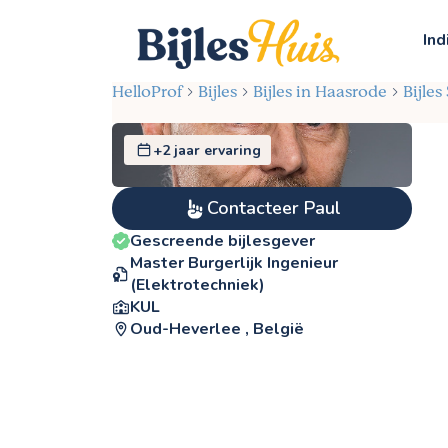
Ind
HelloProf
Bijles
Bijles in Haasrode
Bijle
+2 jaar ervaring
Contacteer Paul
Gescreende bijlesgever
Master Burgerlijk Ingenieur
(Elektrotechniek)
KUL
Oud-Heverlee , België