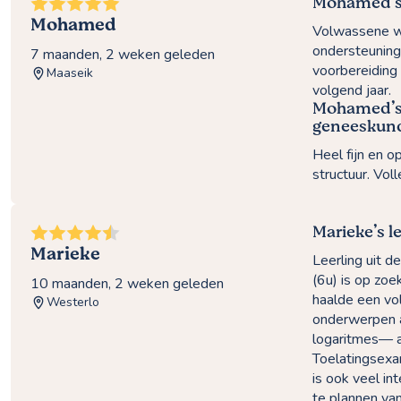
Mohamed’s
Mohamed
Volwassene w
ondersteuning 
7 maanden, 2 weken geleden
voorbereiding
Maaseik
volgend jaar.
Mohamed’s 
geneeskun
Heel fijn en o
structuur. Vol
Marieke’s 
Marieke
Leerling uit
(6u) is op zo
10 maanden, 2 weken geleden
haalde een vo
Westerlo
onderwerpen a
logaritmes— a
Toelatingsexa
is ook veel in
te plannen va