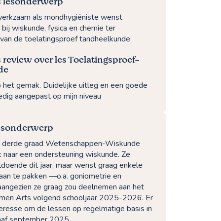
 lesonderwerp
erkzaam als mondhygiëniste wenst
bij wiskunde, fysica en chemie ter
 van de toelatingsproef tandheelkunde
review over les Toelatingsproef-
de
p het gemak. Duidelijke uitleg en een goede
ledig aangepast op mijn niveau
lesonderwerp
 de derde graad Wetenschappen-Wiskunde
ek naar een ondersteuning wiskunde. Ze
ldoende dit jaar, maar wenst graag enkele
an te pakken —o.a. goniometrie en
angezien ze graag zou deelnemen aan het
men Arts volgend schooljaar 2025-2026. Er
teresse om de lessen op regelmatige basis in
naf september 2025.