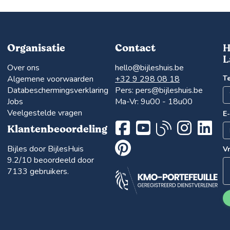
Organisatie
Contact
H
L
Over ons
hello@bijleshuis.be
Algemene voorwaarden
+32 9 298 08 18
T
Databeschermingsverklaring
Pers:
pers@bijleshuis.be
Jobs
Ma-Vr: 9u00 - 18u00
Veelgestelde vragen
E
Klantenbeoordeling
Bijles door BijlesHuis
V
9.2
/10 beoordeeld door
7133
gebruikers.