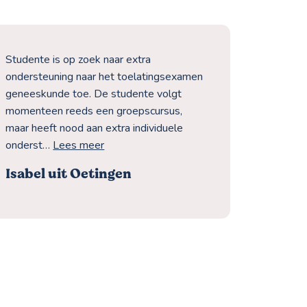
Studente is op zoek naar extra
Student h
ondersteuning naar het toelatingsexamen
het midd
geneeskunde toe. De studente volgt
toelatin
momenteen reeds een groepscursus,
De stude
maar heeft nood aan extra individuele
bij wisku
onderst…
Lees meer
Isabel uit Oetingen
Chiara