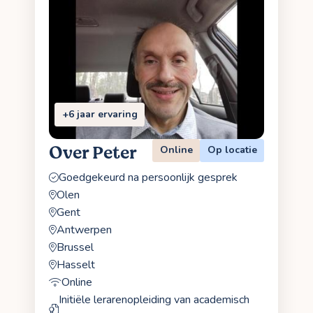
+6 jaar ervaring
Over Peter
Online
Op locatie
Goedgekeurd na persoonlijk gesprek
Olen
Gent
Antwerpen
Brussel
Hasselt
Online
Initiële lerarenopleiding van academisch