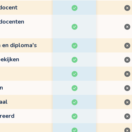
 docent
 docenten
n en diploma's
ekijken
en
aal
treerd