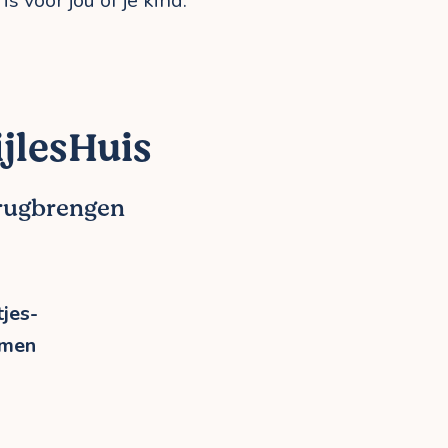
s voor jou of je kind.
jlesHuis
erugbrengen
jes-
rmen