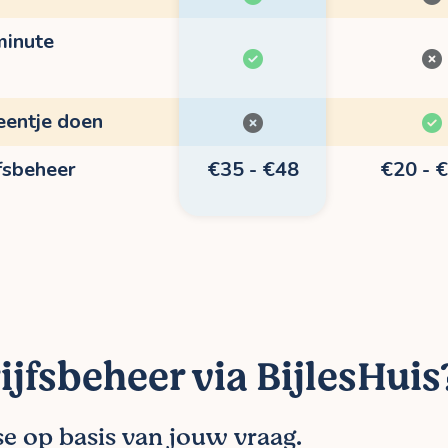
minute
eentje doen
jfsbeheer
€35 - €48
€20 - 
ijfsbeheer via BijlesHuis
se op basis van jouw vraag.