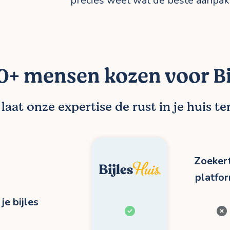
precies weet wat de beste aanpak i
+ mensen kozen voor Bi
aat onze expertise de rust in je huis t
Zoekert
platfo
je bijles