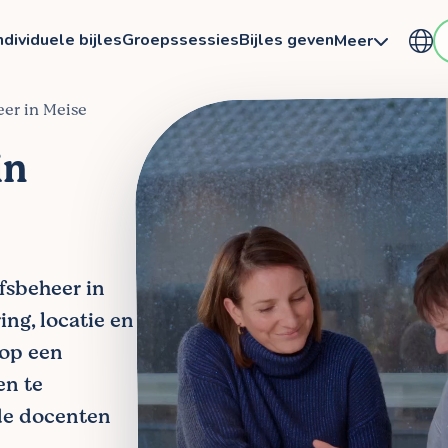
ndividuele bijles
Groepssessies
Bijles geven
Meer
eer in Meise
in
jfsbeheer in
ing, locatie en
 op een
en te
de docenten