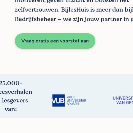
motiveren, geven inzicht en boosten het
zelfvertrouwen. BijlesHuis is meer dan bij
Bedrijfsbeheer – we zijn jouw partner in g
Vraag gratis een voorstel aan
25.000+
cesverhalen
 lesgevers
van: