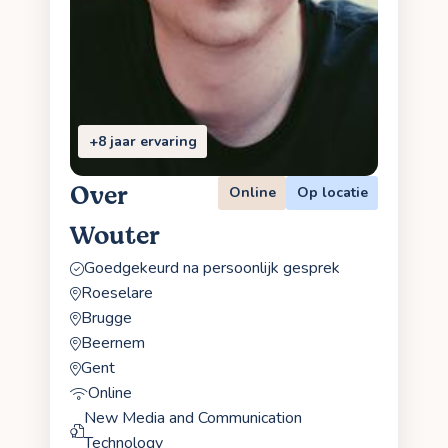
+8 jaar ervaring
Over
Online
Op locatie
Wouter
Goedgekeurd na persoonlijk gesprek
Roeselare
Brugge
Beernem
Gent
Online
New Media and Communication
Technology